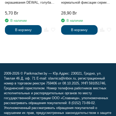
окрашивания DEWAL, голубая,
нормальной фиксации серии
с расческой, с белой прямой
"Styling" линии Studio
щетиной, узкая 45мм
Professional, 500 мл
5,70
Br
28,90
Br
В наличии
В наличии
В корзину
В корзину
2009-2026 © Parikmacher.by — Юр.Адрес: 230021, Гродно, ул.
Тавлая 46 Д, оф. 71 E-mail: slavnica@inbox.ru, регистрационный
номер в торговом реестре 759406 от 08.10.2025, УНП 591051746,
Гродненский горисполком. Номер телефона работников местных
исполнительных и распорядительных органов по месту
государственной регистрации ООО «Славница», уполномоченных
рассматривать обращения покупателей: 8 (0152) 73-89-02.
Уполномоченный рассматривать обращения покупателей о
нарушении их прав, предусмотренных законодательством о защите