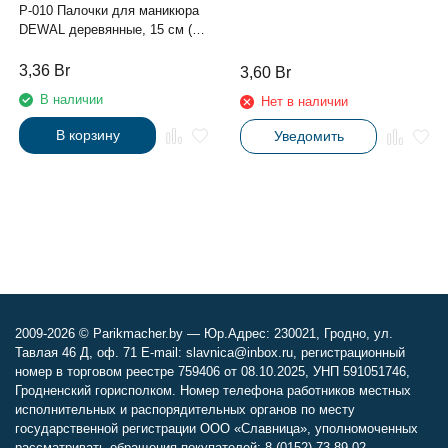
P-010 Палочки для маникюра
DEWAL деревянные, 15 см (10
шт/упак)
3,36
Br
3,60
Br
В наличии
Нет в наличии
В корзину
Уведомить
2009-2026 © Parikmacher.by — Юр.Адрес: 230021, Гродно, ул.
Тавлая 46 Д, оф. 71 E-mail: slavnica@inbox.ru, регистрационный
номер в торговом реестре 759406 от 08.10.2025, УНП 591051746,
Гродненский горисполком. Номер телефона работников местных
исполнительных и распорядительных органов по месту
государственной регистрации ООО «Славница», уполномоченных
рассматривать обращения покупателей: 8 (0152) 73-89-02.