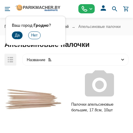
Ваш город
Гродно
?
Главная
Косметика для ногтей
Апельсиновые палочки
Апельсиновые палочки
Название
Палочки апельсиновые
большие, 17.8см, 10шт