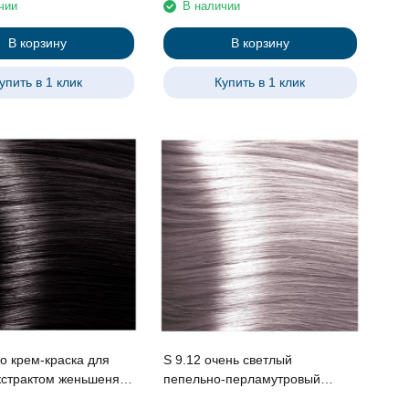
чии
В наличии
В корзину
В корзину
упить в 1 клик
Купить в 1 клик
ао крем-краска для
S 9.12 очень светлый
пепельно-перламутровый
 протеинами линии
блонд крем-краска для волос с