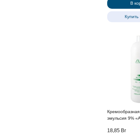
В ко
Купить 
Кремообразная
эмульсия 9% «ActiOx» линии
Studio Professio
18,85
Br
экстрактом жен
рисовыми прот