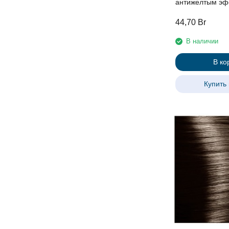
антижелтым эф
серии "Blond Ba
44,70
Br
В наличии
В ко
Купить 