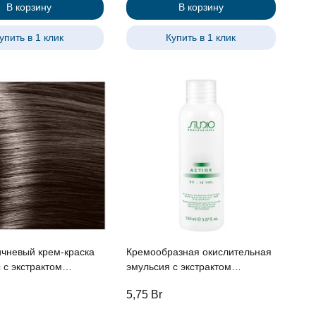
В корзину
В корзину
упить в 1 клик
Купить в 1 клик
ичневый крем-краска
Кремообразная окислительная
ом
эмульсия с экстрактом
 и рисовыми
женьшеня и рисовыми
5,75
Br
ми линии Studio
протеинами 3% «ActiOx», 150
al , 100 мл
мл