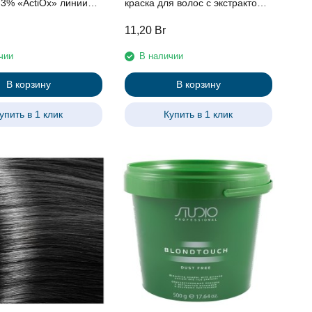
и
краска для волос с экстрактом
ofessional, 1000мл с
женьшеня и рисовыми
11,20
Br
ом женьшеня и
протеинами линии Studio
 протеинами
Professional , 100 мл
чии
В наличии
В корзину
В корзину
упить в 1 клик
Купить в 1 клик