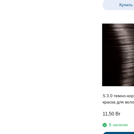
Купить 
S 3.0 темно-ко
краска для волос с экстрак
женьшеня и ри
11,50
Br
протеинами лин
Professio
В наличии