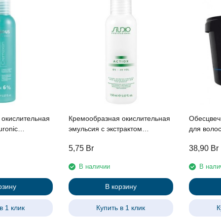
 окислительная
Кремообразная окислительная
Обесцвеч
uronic
эмульсия с экстрактом
для волос
иалуроновой
женьшеня и рисовыми
линии Stud
5,75
Br
38,90
Br
50 мл
протеинами 6% «ActiOx», 150
мл
В наличии
В нали
рзину
В корзину
в 1 клик
Купить в 1 клик
К