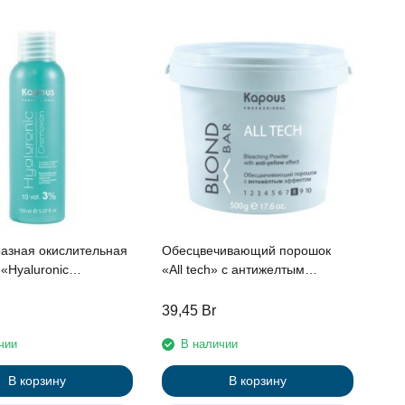
азная окислительная
Обесцвечивающий порошок
«Hyaluronic
«All tech» с антижелтым
» с Гиалуроновой
эффектом Kapous серии “Blond
3%, 150 мл
Bar”, 500 г
39,45
Br
чии
В наличии
В корзину
В корзину