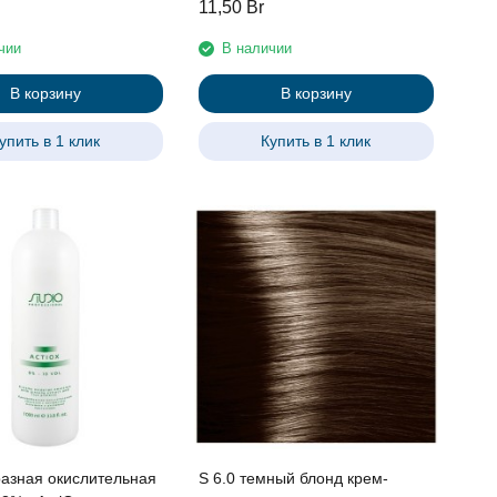
11,50
Br
fessional , 100 мл
экстрактом женьшеня и
рисовыми протеинами линии
чии
В наличии
Studio Professional 100 мл
В корзину
В корзину
упить в 1 клик
Купить в 1 клик
азная окислительная
S 6.0 темный блонд крем-