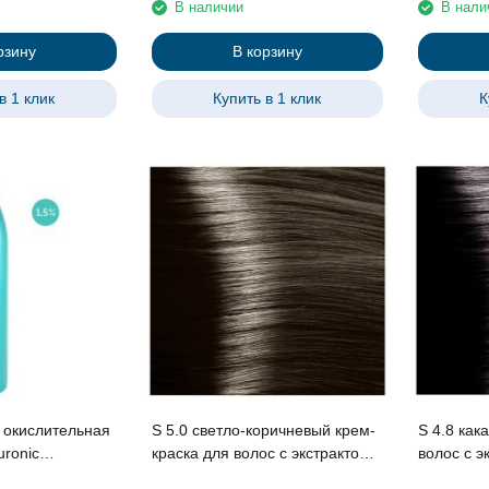
В наличии
В нали
рзину
В корзину
в 1 клик
Купить в 1 клик
К
 окислительная
S 5.0 светло-коричневый крем-
S 4.8 как
uronic
краска для волос с экстрактом
волос с экстрактом женьшеня и
иалуроновой
женьшеня и рисовыми
рисовыми