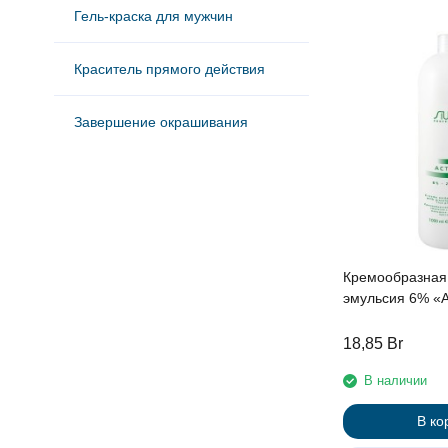
Гель-краска для мужчин
Краситель прямого действия
Завершение окрашивания
Кремообразная
эмульсия 6% «ActiOx» линии
Studio Professio
экстрактом жен
18,85
Br
рисовыми прот
В наличии
В ко