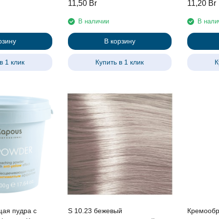
11,50
Br
11,20
Br
“Hyaluronic
протеинами линии Studio
Studio Pro
ous, 1050 мл
Professional , 100 мл
В наличии
В нали
рзину
В корзину
в 1 клик
Купить в 1 клик
К
ая пудра с
S 10.23 бежевый
Кремообр