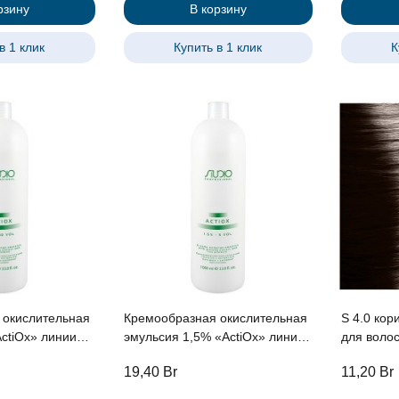
рзину
В корзину
в 1 клик
Купить в 1 клик
К
 окислительная
Кремообразная окислительная
S 4.0 кор
эмульсия 1,5% «ActiOx» линии
для волос с экстракт
nal, 1000мл с
Studio Professional, 1000мл с
женьшеня
19,40
Br
11,20
Br
ьшеня и
экстрактом женьшеня и
протеина
еинами
рисовыми протеинами
Profession