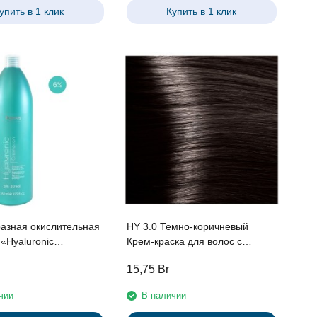
упить в 1 клик
Купить в 1 клик
азная окислительная
HY 3.0 Темно-коричневый
«Hyaluronic
Крем-краска для волос с
» с Гиалуроновой
Гиалуроновой кислотой серии
15,75
Br
серии “Hyaluronic
“Hyaluronic acid”, 100мл
 Kapous, 1050 мл
чии
В наличии