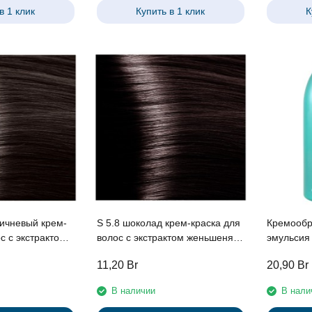
в 1 клик
Купить в 1 клик
К
ричневый крем-
S 5.8 шоколад крем-краска для
Кремообр
том
волос с экстрактом женьшеня и
эмульсия 
совыми
рисовыми протеинами линии
Cremoxon
11,20
Br
20,90
Br
ии Studio
Studio Professional , 100 мл
кислотой 
nal , 100 мл
Acid” 6%,
В наличии
В нали