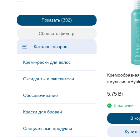
Показать
Сбросить фильтр
Каталог товаров
Крем-краски для волос
Кремообразная
Оксиданты и окислители
эмульсия «Hyal
Cremoxon» с Г
5,75
Br
кислотой 6%, 1
Обесцвечивание
В наличии
Краски для бровей
В ко
Специальные продукты
Купить 