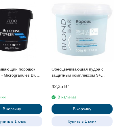
ивающий порошок
Обесцвечивающая пудра с
 «Microgranules Blue»
защитным комплексом 9+
io Professional, 500 г
Kapous серии “Blond Bar”, 500 г
42,35
Br
чии
В наличии
В корзину
В корзину
упить в 1 клик
Купить в 1 клик