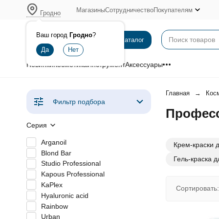
Магазины
Сотрудничество
Покупателям
Гродно
Ваш город
Гродно
?
Каталог
Новинки
Косметика
Инструмент
Аксессуары
Главная
Кос
Фильтр подбора
Професс
Серия
Arganoil
Крем-краски 
Blond Bar
Гель-краска 
Studio Professional
Kapous Professional
KaPlex
Сортировать:
Hyaluronic acid
Rainbow
Urban