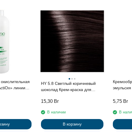
 окислительная
Кремообр
HY 5.8 Светлый коричневый
эмульсия 
шоколад Крем-краска для
nal, 1000мл с
Cremoxon
волос с Гиалуроновой кислотой
ьшеня и
кислотой 
15,30
Br
5,75
Br
серии “Hyaluronic acid”, 100мл
еинами
В наличии
В нали
рзину
В корзину