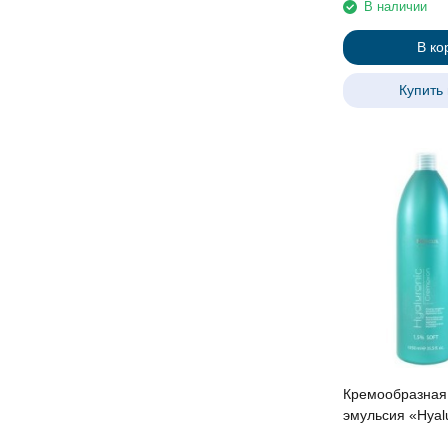
В наличии
В ко
Купить 
Кремообразная
эмульсия «Hyal
Cremoxon» с Г