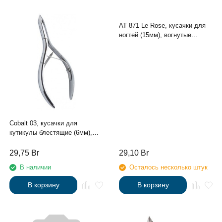
АТ 871 Le Rose, кусачки для
ногтей (15мм), вогнутые
лезвия, одинарная пружина
Cobalt 03, кусачки для
кутикулы блестящие (6мм),
маленькая пятка, удлиненные
ручки, сэндвич
29,75
Br
29,10
Br
В наличии
Осталось несколько штук
В корзину
В корзину