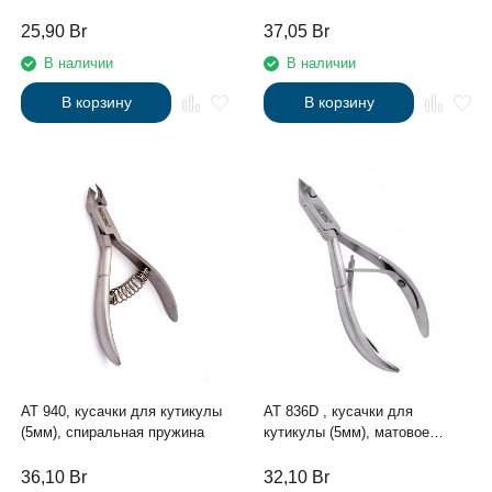
лезвия
25,90
Br
37,05
Br
В наличии
В наличии
В корзину
В корзину
АТ 940, кусачки для кутикулы
АТ 836D , кусачки для
(5мм), спиральная пружина
кутикулы (5мм), матовое
покрытие, сэндвич
36,10
Br
32,10
Br