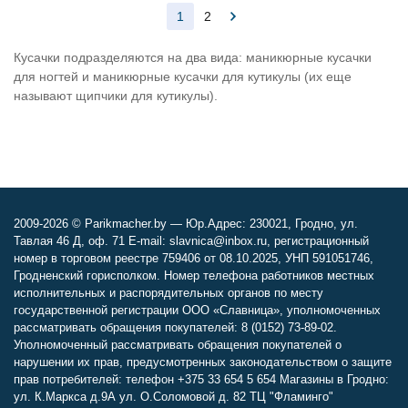
ручки, сэндвич
24,30
Br
34,15
Br
Нет в наличии
Нет в наличии
Уведомить
Уведомить
Показать все
1
2
Кусачки подразделяются на два вида: маникюрные кусачки
для ногтей и маникюрные кусачки для кутикулы (их еще
называют щипчики для кутикулы).
2009-2026 © Parikmacher.by — Юр.Адрес: 230021, Гродно, ул.