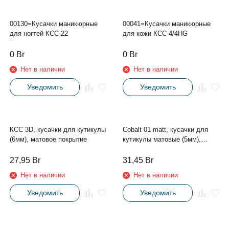
00081=КСС 5D (14мм),кусачки
для кожи. длинное пологое
лезвие
0
Br
30
Br
Нет в наличии
Нет в наличии
Уведомить
Уведомить
00130=Кусачки маникюрные
00041=Кусачки маникюрные
для ногтей КСС-22
для кожи КСС-4/4HG
0
Br
0
Br
Нет в наличии
Нет в наличии
Уведомить
Уведомить