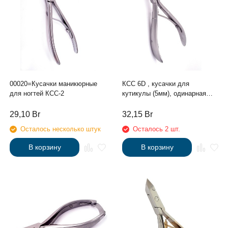
00020=Кусачки маникюрные
КСС 6D , кусачки для
для ногтей КСС-2
кутикулы (5мм), одинарная
пружина, пологие лезвия,
сэндвич
29,10
Br
32,15
Br
Осталось несколько штук
Осталось 2 шт.
В корзину
В корзину