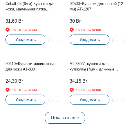
КСС 3D, кусачки для кутикулы
Cobalt 01 matt, кусачки для
(6мм), матовое покрытие
кутикулы матовые (5мм),
маленькая пятка, узкая
головка
27,95
Br
31,45
Br
Нет в наличии
Нет в наличии
Уведомить
Уведомить
Cobalt 03 (6мм) Кусачки для
02500=Кусачки для ногтей (12
кожи, маленькая пятка,
мм) АТ-1207
удлиненные ручки
31,60
Br
30
Br
Нет в наличии
Нет в наличии
Уведомить
Уведомить
00410=Кусачки маникюрные
АТ 830/7, кусачки для
для кожи АТ-830
кутикулы (7мм), длинные