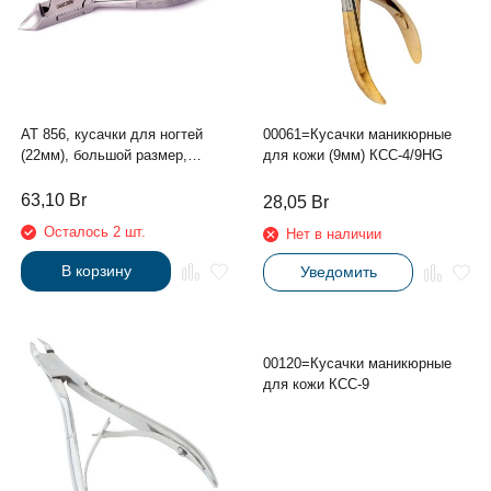
АТ 856, кусачки для ногтей
00061=Кусачки маникюрные
(22мм), большой размер,
для кожи (9мм) КСС-4/9HG
лезвия "парус", замок,
сэндвич
63,10
Br
28,05
Br
Осталось 2 шт.
Нет в наличии
В корзину
Уведомить
00120=Кусачки маникюрные
для кожи КСС-9