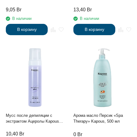
225 мл
кислотой Kapous, 500 мл
9,05
Br
13,40
Br
В наличии
В наличии
В корзину
В корзину
Мусс после депиляции с
Арома масло Персик «Spa
экстрактом Ацеролы Kapous,
Therapy» Kapous, 500 мл
225 мл
10,40
Br
0
Br