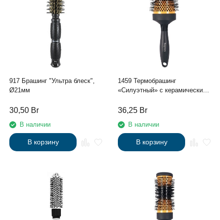
917 Брашинг "Ультра блеск",
1459 Термобрашинг
Ø21мм
«Силуэтный» с керамическим
и ионовым покрытием, Ø53мм
30,50
Br
36,25
Br
В наличии
В наличии
В корзину
В корзину