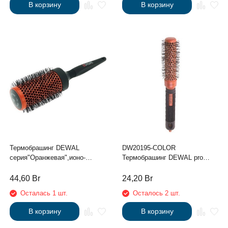
В корзину
В корзину
Термобрашинг DEWAL
DW20195-COLOR
серия"Оранжевая",ионо-
Термобрашинг DEWAL pro
керамическое
серия "COLOR"керамическое
покрытие,волнистая
покрытие,нейлоновая щетина,
44,60
Br
24,20
Br
нейлоновая щетина d 53/70мм
меняет цвет, красный 25/41 мм
Осталась 1 шт.
Осталось 2 шт.
В корзину
В корзину