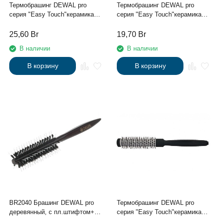
Термобрашинг DEWAL pro
Термобрашинг DEWAL pro
серия "Easy Touch"керамика,
серия "Easy Touch"керамика,
нейлоновая щетина, с
нейлоновая щетина, с
хвостиком d 31/45 мм
хвостиком d 18/32 мм
25,60
Br
19,70
Br
В наличии
В наличии
В корзину
В корзину
BR2040 Брашинг DEWAL pro
Термобрашинг DEWAL pro
деревянный, с пл.штифтом+
серия "Easy Touch"керамика,