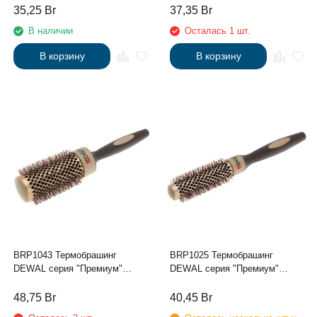
покрытие+антистатик, с
покрытие+антистатик, с
35,25
Br
37,35
Br
прямой щетиной d25х37мм
прямой щетиной d33х50мм
В наличии
Осталась 1 шт.
В корзину
В корзину
BRP1043 Термобрашинг
BRP1025 Термобрашинг
DEWAL серия "Премиум"
DEWAL серия "Премиум"
керам.покрытие, волнистая
керам.покрытие, волнистая
нейлоновая щетина, литая
нейлоновая щетина, литая
48,75
Br
40,45
Br
ручка d43x55мм
ручка d25/37мм