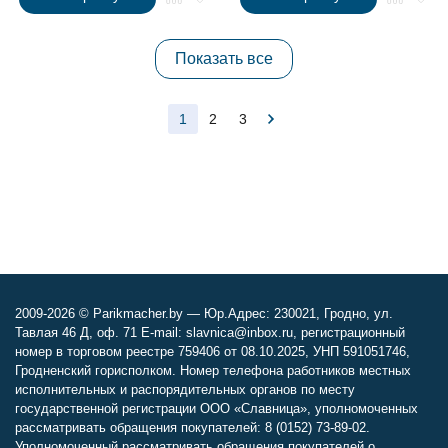
Показать все
1
2
3
2009-2026 © Parikmacher.by — Юр.Адрес: 230021, Гродно, ул.
Тавлая 46 Д, оф. 71 E-mail: slavnica@inbox.ru, регистрационный
номер в торговом реестре 759406 от 08.10.2025, УНП 591051746,
Гродненский горисполком. Номер телефона работников местных
исполнительных и распорядительных органов по месту
государственной регистрации ООО «Славница», уполномоченных
рассматривать обращения покупателей: 8 (0152) 73-89-02.
Уполномоченный рассматривать обращения покупателей о