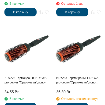
меняет цвет, серый 62/86 мм
В наличии
Осталась 1 шт.
В корзину
В корзину
BR7225 Термобрашинг DEWAL
BR7233 Термобрашинг DEWAL
pro серия "Оранжевая",ионо-
pro серия"Оранжевая",ионо-
керамическое
керамическое
покрытие,волнистая
покрытие,волнистая
34,55
Br
36,30
Br
нейлоновая щетина d25/38мм
нейлоновая щетина d 33/48мм
В наличии
Осталось несколько штук