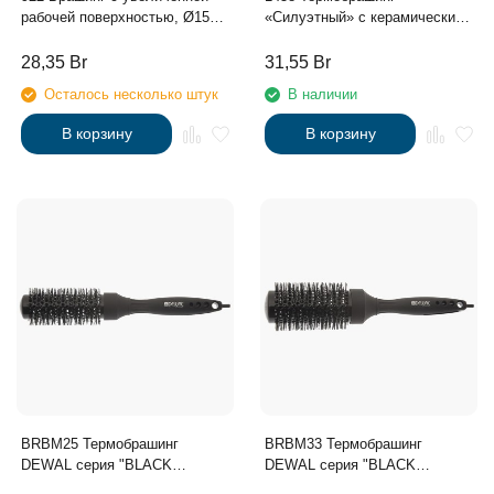
рабочей поверхностью, Ø15мм
«Силуэтный» с керамическим
с деревянной ручкой
и ионовым покрытием, Ø43мм
28,35
Br
31,55
Br
Осталось несколько штук
В наличии
В корзину
В корзину
BRBM25 Термобрашинг
BRBM33 Термобрашинг
DEWAL серия "BLACK
DEWAL серия "BLACK
MAGIC"керамич.
MAGIC"керамич.