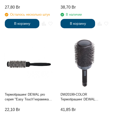
нат. щетина d 12/46 мм
нейлоновая щетина, с
хвостиком d 42/65 мм
27,80
Br
38,70
Br
Осталось несколько штук
В наличии
В корзину
В корзину
Термобрашинг DEWAL pro
DW20199-COLOR
серия "Easy Touch"керамика,
Термобрашинг DEWAL
нейлоновая щетина, с
серия"COLOR"керамическое
хвостиком d 25/38 мм
покрытие,нейлоновая щетиа,
22,10
Br
41,85
Br