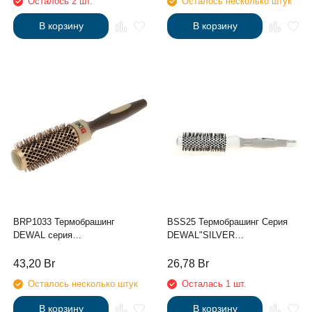
Осталось 2 шт.
Осталось несколько штук
В корзину
В корзину
BRP1033 Термобрашинг
BSS25 Термобрашинг Серия
DEWAL серия
DEWAL"SILVER
"Премиум"керам.покрытие,
STAR"керамика, нейлоновая
волнистая нейлоновая
щетина,d 25х38мм
43,20
Br
26,78
Br
щетина, литая ручка d33/45мм
Осталось несколько штук
Осталась 1 шт.
В корзину
В корзину