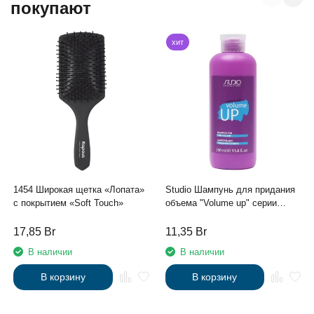
покупают
хит
1454 Широкая щетка «Лопата»
Studio Шампунь для придания
с покрытием «Soft Touch»
объема "Volume up" серии
"Caring Line"350мл
17,85
Br
11,35
Br
В наличии
В наличии
В корзину
В корзину