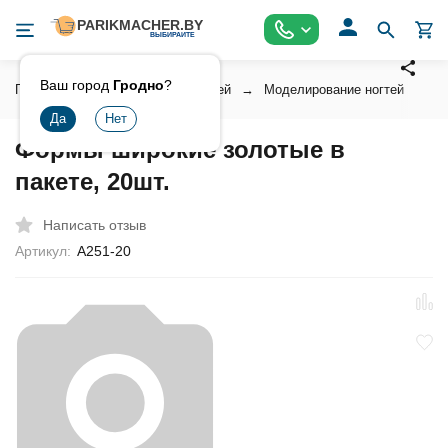
Ваш город
Гродно
?
Главная
Косметика для ногтей
Моделирование ногтей
Ф
Формы широкие золотые в
пакете, 20шт.
Написать отзыв
Артикул:
А251-20