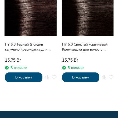
HY 6.8 Темный блондин
HY 5.0 Светлый коричневый
капучино Крем-краска для
Крем-краска для волос с
волос с Гиалуроновой
Гиалуроновой кислотой серии
кислотой серии “Hyaluronic
“Hyaluronic acid”, 100мл
15,75
Br
15,75
Br
acid”, 100мл
В наличии
В наличии
В корзину
В корзину