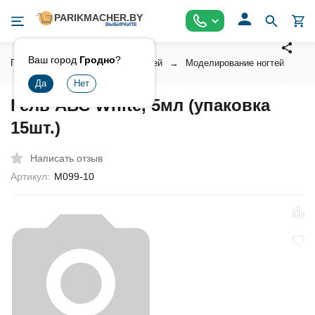
Ваш город
Гродно
?
Главная
Косметика для ногтей
Моделирование ногтей
Г
Гель АВС White, 5мл (упаковка
15шт.)
Написать отзыв
Артикул:
М099-10