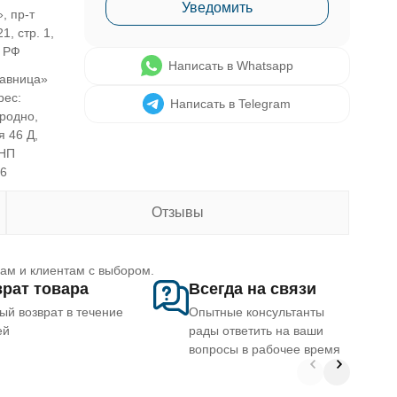
Уведомить
, пр-т
1, стр. 1,
, РФ
Написать в Whatsapp
авница»
рес:
Написать в Telegram
Гродно,
я 46 Д,
УНП
46
Отзывы
рам и клиентам с выбором.
рат товара
Всегда на связи
ый возврат в течение
Опытные консультанты
ей
рады ответить на ваши
вопросы в рабочее время