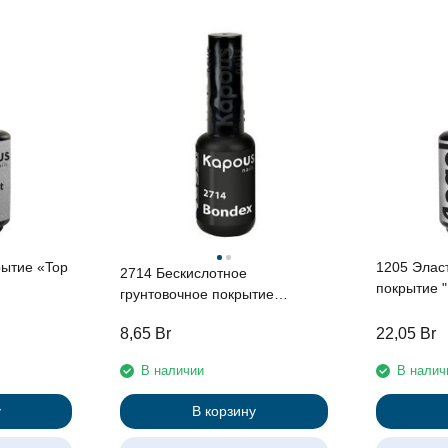
рытие «Top
1205 Элас
2714 Бескислотное
покрытие "
грунтовочное покрытие
Coat"Lagel
«Bondex» "Lagel", 8 мл
8,65
Br
22,05
Br
В наличии
В налич
у
В корзину