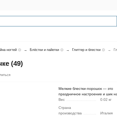
йна ногтей
Блёстки и пайетки
Глиттер и блестки
Гл
ке (49)
литься
Мелкие блестки-порошок — это
праздничное настроение и шик на
Вес
0.02 кг
Страна
производства
Италия