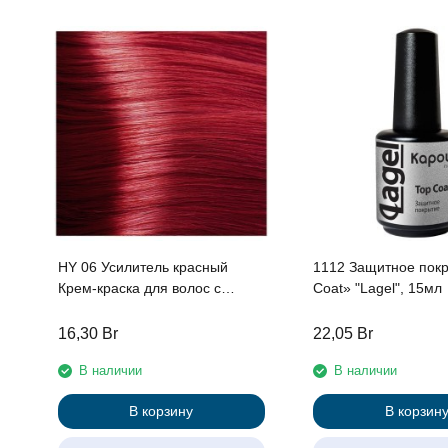
HY 06 Усилитель красный
1112 Защитное пок
Крем-краска для волос с
Coat» "Lagel", 15мл
Гиалуроновой кислотой серии
“Hyaluronic acid”, 100мл
16,30
Br
22,05
Br
В наличии
В наличии
В корзину
В корзин