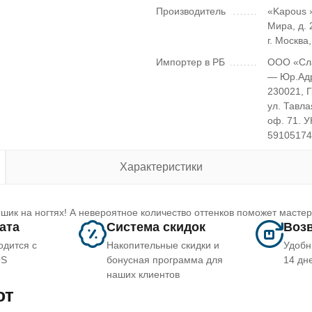
Производитель
«Kapous »
Мира, д. 2
г. Москва
Импортер в РБ
ООО «Сл
— Юр.Ад
230021, 
ул. Тавла
оф. 71. 
5910517
Характеристики
шик на ногтях! А невероятное количество оттенков поможет масте
лата
Система скидок
Возв
одится с
Накопительные скидки и
Удобн
OS
бонусная программа для
14 дн
наших клиентов
ют