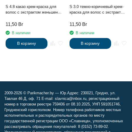
S 4.8 какао крем-краска для
S 3.0 темно-коричневый крем-
волос с экстрактом женьшеня
краска для волос с экстрактом
и рисовыми протеинами линии
женьшеня и рисовыми
Studio Professional , 100 мл
протеинами линии Studio
11,50
Br
11,50
Br
Professional , 100 мл
В наличии
В наличии
В корзину
В корзину
2009-2026 © Parikmacher.by — Юр.Адрес: 230021, Гродно, ул.
Тавлая 46 Д, оф. 71 E-mail: slavnica@inbox.ru, регистрационный
номер в торговом реестре 759406 от 08.10.2025, УНП 591051746,
Гродненский горисполком. Номер телефона работников местных
исполнительных и распорядительных органов по месту
государственной регистрации ООО «Славница», уполномоченных
рассматривать обращения покупателей: 8 (0152) 73-89-02.