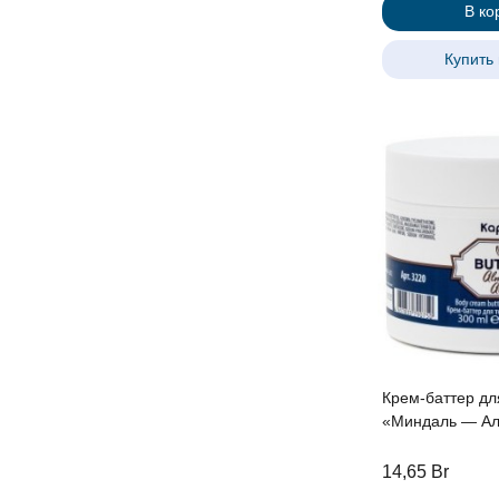
В ко
Купить 
Крем-баттер дл
«Миндаль — Ал
300 мл
14,65
Br