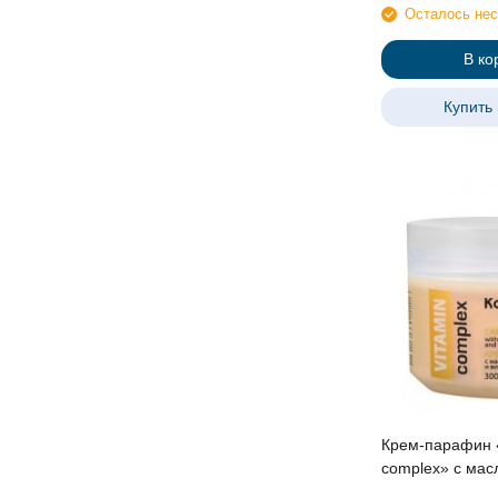
Осталось нес
В ко
Купить 
Крем-парафин 
complex» с мас
Тыквы и витами