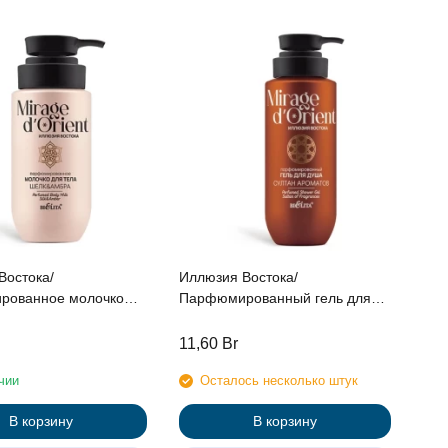
Востока/
Иллюзия Востока/
рованное молочко
Парфюмированный гель для
"Шёлк & Амбра",
душа "Султан Ароматов",
400мл
11,60
Br
чии
Осталось несколько штук
В корзину
В корзину