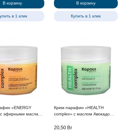
В корзину
В корзину
упить в 1 клик
Купить в 1 клик
рафин «ENERGY
Крем-парафин «HEALTH
 с эфирными маслами
complex» с маслом Авокадо
а, Мандарина и
Kapous, 300 мл
та Kapous, 300 мл
20,50
Br