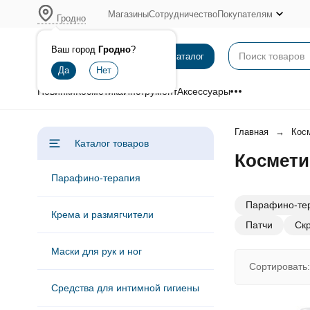
Магазины
Сотрудничество
Покупателям
Гродно
Ваш город
Гродно
?
Каталог
Новинки
Косметика
Инструмент
Аксессуары
Главная
Кос
Каталог товаров
Космети
Парафино-терапия
Парафино-те
Крема и размягчители
Патчи
Ск
Маски для рук и ног
Сортировать:
Средства для интимной гигиены