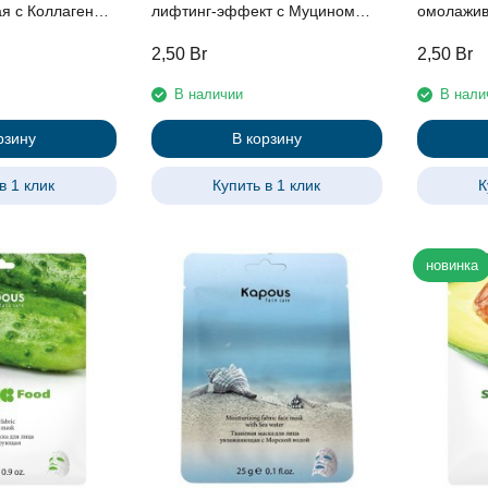
я с Коллагеном
лифтинг-эффект с Муцином
омолажив
улитки Kapous, 25 г
Kapous, 2
2,50
Br
2,50
Br
В наличии
В нали
рзину
В корзину
в 1 клик
Купить в 1 клик
К
новинка