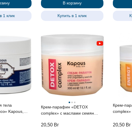
рзину
В корзину
в 1 клик
Купить в 1 клик
К
я тела
Крем-па
Крем-парафин «DETOX
оэ» Kapous,
complex»
complex» с маслами семян
Апельсин
Клюквы и Брусники Kapous, 300
Грейпфру
20,50
Br
20,50
Br
мл