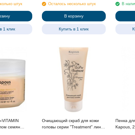
колько штук
Осталось несколько штук
В нали
рзину
В корзину
в 1 клик
Купить в 1 клик
К
«VITAMIN
Очищающий скраб для кожи
Пенка дл
лом семян
головы серии "Treatment" линии
Kapous, 
нами A, E, F
Studio Professional, 150 мл