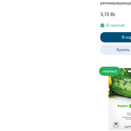
регенерирующа
Kapous, 38 г
3,70
Br
В наличии
В ко
Купить 
новинка