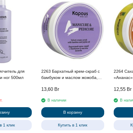
ягчитель для
2263 Бархатный крем-скраб с
2264 Сах
и ног 500мл
бамбуком и маслом жожоба,
«Ананас»
200 мл
13,60
Br
12,55
Br
т.
В наличии
В нали
рзину
В корзину
в 1 клик
Купить в 1 клик
К