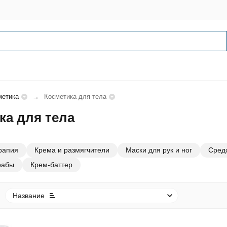
метика
Косметика для тела
ка для тела
рапия
Крема и размягчители
Маски для рук и ног
Средс
рабы
Крем-баттер
Название