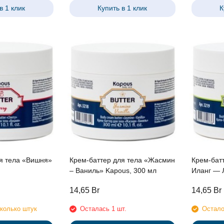
в 1 клик
Купить в 1 клик
К
я тела «Вишня»
Крем-баттер для тела «Жасмин
Крем-батт
– Ваниль» Kapous, 300 мл
Иланг — 
мл
14,65
Br
14,65
Br
колько штук
Осталась 1 шт.
Остало