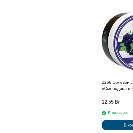
2266 Солевой с
«Смородина и В
мл
12,55
Br
В наличии
В ко