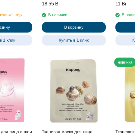
18,55
Br
11
Br
колько штук
В наличии
В нали
рзину
В корзину
в 1 клик
Купить в 1 клик
К
новинка
 для лица и шеи
Тканевая маска для лица
Тканевая