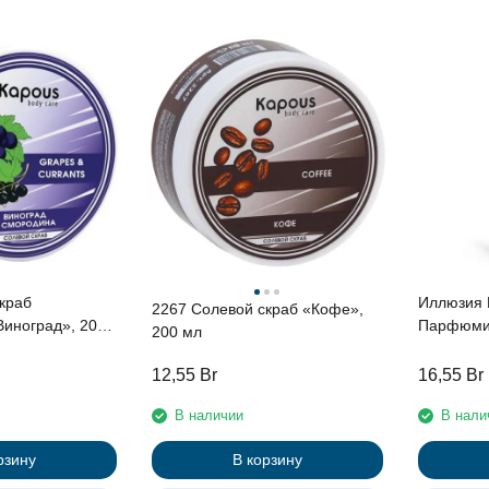
краб
Иллюзия 
2267 Солевой скраб «Кофе»,
иноград», 200
Парфюми
200 мл
для тела 
240мл
12,55
Br
16,55
Br
В наличии
В нали
рзину
В корзину