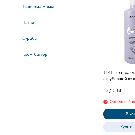
Тканевые маски
Патчи
Скрабы
Крем-баттер
1141 Гель-разм
огрубевшей кож
12,50
Br
Осталась 1 ш
В ко
Купить 