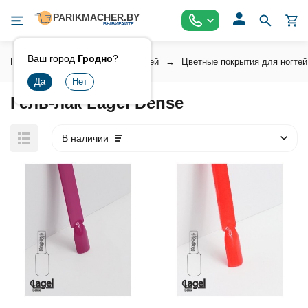
Ваш город
Гродно
?
Главная
Косметика для ногтей
Цветные покрытия для ногтей
Гель-лак Lagel Dense
В наличии