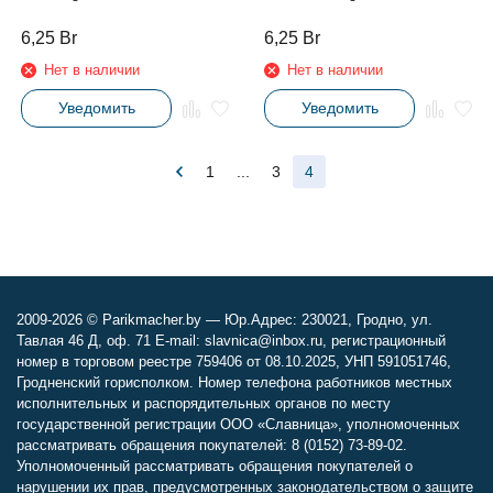
6,25
Br
6,25
Br
Нет в наличии
Нет в наличии
Уведомить
Уведомить
1
...
3
4
2009-2026 © Parikmacher.by — Юр.Адрес: 230021, Гродно, ул.
Тавлая 46 Д, оф. 71 E-mail: slavnica@inbox.ru, регистрационный
номер в торговом реестре 759406 от 08.10.2025, УНП 591051746,
Гродненский горисполком. Номер телефона работников местных
исполнительных и распорядительных органов по месту
государственной регистрации ООО «Славница», уполномоченных
рассматривать обращения покупателей: 8 (0152) 73-89-02.
Уполномоченный рассматривать обращения покупателей о
нарушении их прав, предусмотренных законодательством о защите