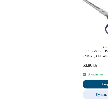
9650ASN-BL Па
ножницы DEWA
53,90
Br
В наличии
В ко
Купить 