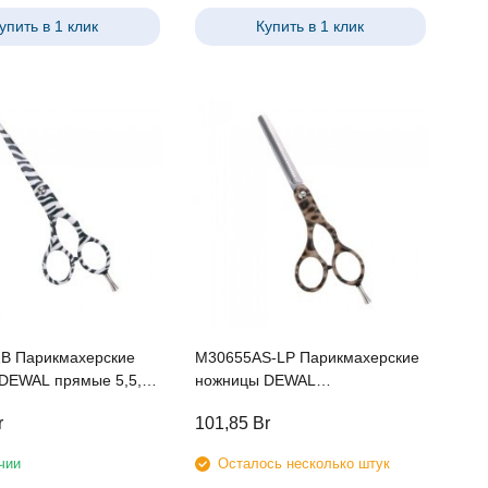
упить в 1 клик
Купить в 1 клик
B Парикмахерские
M30655AS-LP Парикмахерские
DEWAL прямые 5,5,
ножницы DEWAL
ра"
филировочные 5,5", 28 зубцов,
r
101,85
Br
узор "леопард"
чии
Осталось несколько штук