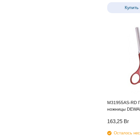
Купить 
M31955AS-RD П
ножницы DEWA
филировочные 5
163,25
Br
Осталось нес