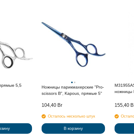
прямые 5,5
M31955AS
Ножницы парикмахерские "Pro-
ножницы
scissors B", Kapous, прямые 5"
филирово
104,40
Br
155,40
B
Осталось несколько штук
Остало
рзину
В корзину