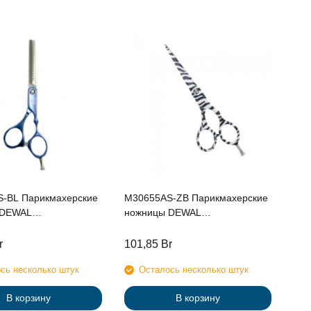
-BL Парикмахерские
M30655AS-ZB Парикмахерские
 DEWAL
ножницы DEWAL
чные 5,5",синие
филировочные 5,5" , 28 зубцов,
узор "зебра"
r
101,85
Br
сь несколько штук
Осталось несколько штук
В корзину
В корзину