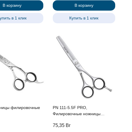
В корзину
В корзину
упить в 1 клик
Купить в 1 клик
ницы филировочные
PN 111-5.5F PRO,
Филировочные ножницы
односторонние 5,5",
75,35
Br
классическая форма, съемный