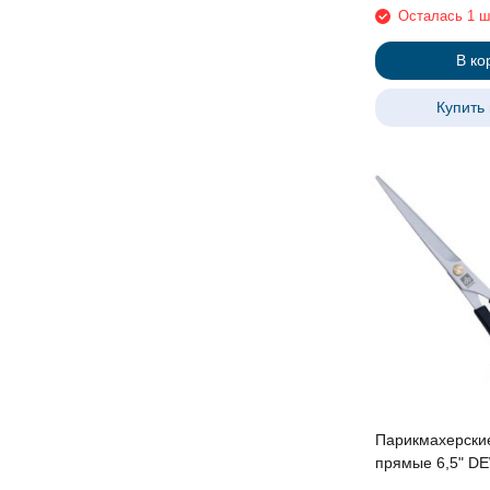
Осталась 1 ш
В ко
Купить 
Парикмахерски
прямые 6,5" DEWAL,с
усилителем