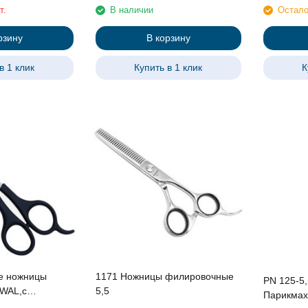
т.
В наличии
Остало
рзину
В корзину
в 1 клик
Купить в 1 клик
К
е ножницы
1171 Ножницы филировочные
PN 125-5
5,5
Парикмах