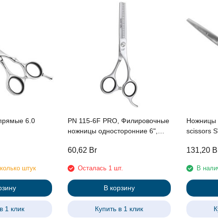
прямые 6.0
PN 115-6F PRO, Филировочные
Ножницы 
ножницы односторонние 6",
scissors 
эргономичные, гравировка на
60,62
Br
131,20
B
ручках
колько штук
Осталась 1 шт.
В нали
рзину
В корзину
в 1 клик
Купить в 1 клик
К