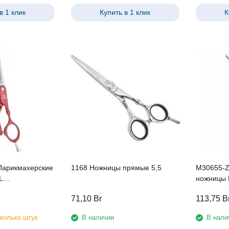
в 1 клик
Купить в 1 клик
К
арикмахерские
1168 Ножницы прямые 5,5
M30655-Z
L
ножницы 
,5" ,красные
узор "зеб
71,10
Br
113,75
B
колько штук
В наличии
В нали