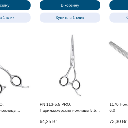
рзину
В корзину
в 1 клик
Купить в 1 клик
К
O,
PN 113-5.5 PRO,
1170 Нож
ножницы
Парикмахерские ножницы 5,5",
6.0
5,5",
эргономичные
64,25
Br
73,30
Br