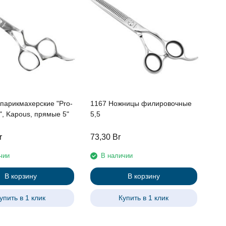
парикмахерские "Pro-
1167 Ножницы филировочные
S", Kapous, прямые 5"
5,5
r
73,30
Br
чии
В наличии
В корзину
В корзину
упить в 1 клик
Купить в 1 клик