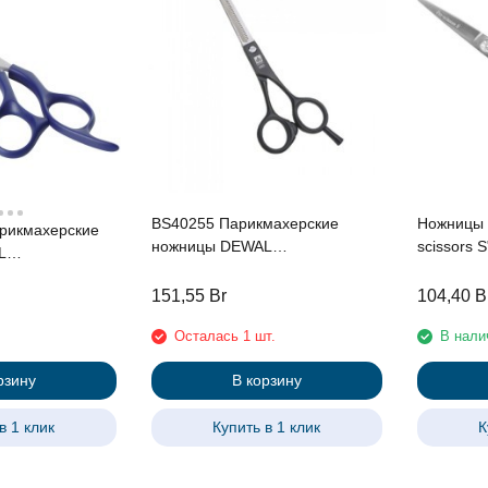
BS40255 Парикмахерские
Ножницы 
рикмахерские
ножницы DEWAL
scissors 
L
филировочные, 40 зубцов, 5,5''
филировочные 30 зубцов 5.5"
151,55
Br
104,40
B
Осталась 1 шт.
В нали
рзину
В корзину
в 1 клик
Купить в 1 клик
К