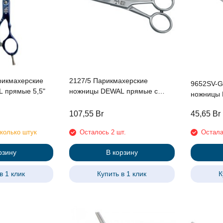
рикмахерские
2127/5 Парикмахерские
9652SV-G
 прямые 5,5"
ножницы DEWAL прямые с
ножницы DEWAL прямые с
микронасечками 5"
микронас
107,55
Br
45,65
Br
колько штук
Осталось 2 шт.
Остала
рзину
В корзину
в 1 клик
Купить в 1 клик
К