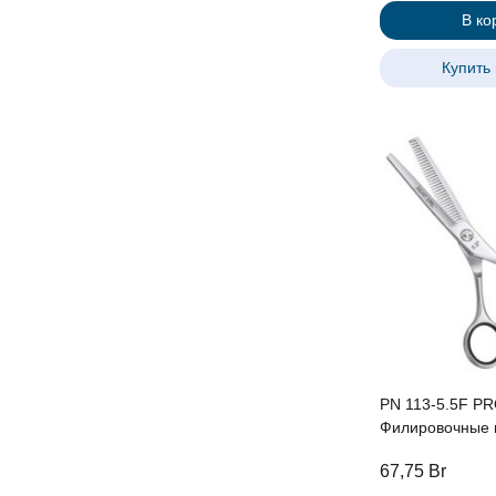
В ко
Купить 
PN 113-5.5F PR
Филировочные 
односторонние 
67,75
Br
эргономичные