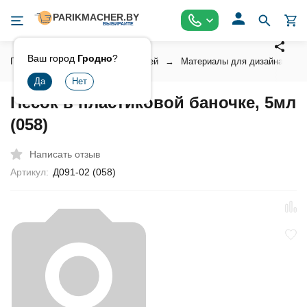
Ваш город
Гродно
?
Главная
Косметика для ногтей
Материалы для дизайна ногт
Песок в пластиковой баночке, 5мл
(058)
Написать отзыв
Артикул:
Д091-02 (058)