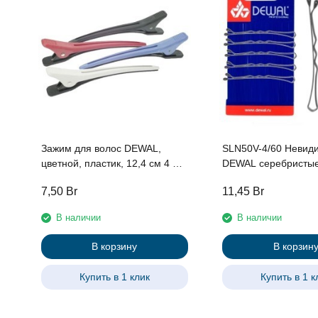
Зажим для волос DEWAL,
SLN50V-4/60 Невид
цветной, пластик, 12,4 см 4 шт/
DEWAL серебристые
уп
50мм, 60шт/уп.
7,50
Br
11,45
Br
В наличии
В наличии
В корзину
В корзин
Купить в 1 клик
Купить в 1 к