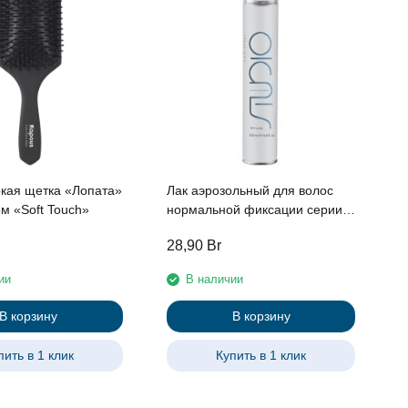
Б
«
S
P
кая щетка «Лопата»
Лак аэрозольный для волос
м «Soft Touch»
нормальной фиксации серии
"Styling" линии Studio
28,90
Br
2
Professional, 500 мл
ии
В наличии
В корзину
В корзину
пить в 1 клик
Купить в 1 клик