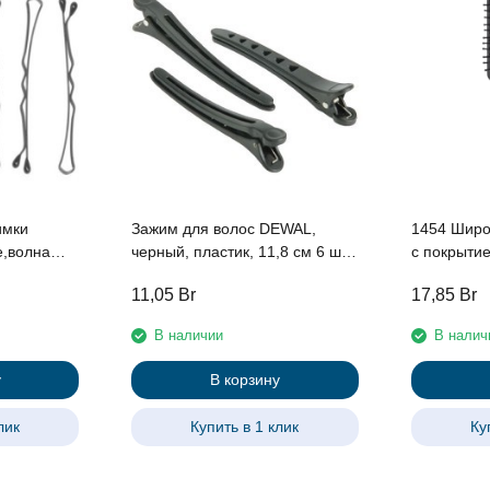
имки
Зажим для волос DEWAL,
1454 Широ
,волна
черный, пластик, 11,8 см 6 шт/
с покрытие
уп
11,05
Br
17,85
Br
В наличии
В налич
у
В корзину
лик
Купить в 1 клик
Ку