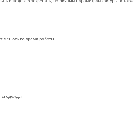
рить и надёжно закрепить, по личным параметрам фигуры, а также
т мешать во время работы.
иты одежды