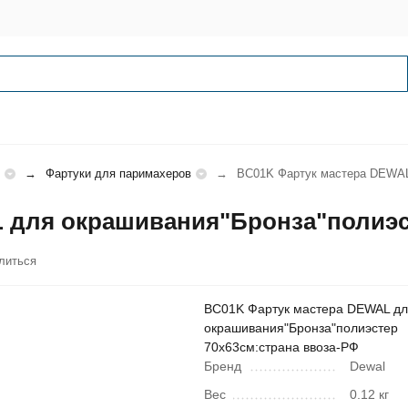
Фартуки для паримахеров
BC01K Фартук мастера DEWAL
 для окрашивания"Бронза"полиэс
литься
BC01K Фартук мастера DEWAL д
окрашивания"Бронза"полиэстер
70x63см:страна ввоза-РФ
Бренд
Dewal
Вес
0.12 кг