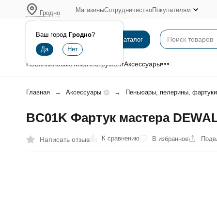
Магазины
Сотрудничество
Покупателям
Гродно
Ваш город
Гродно
?
Каталог
Новинки
Косметика
Инструмент
Аксессуары
Главная
Аксессуары
Пеньюары, пелерины, фартуки
BC01K Фартук мастера DEWAL
К сравнению
В избранное
Поде
Написать отзыв