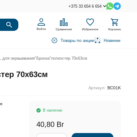
+375 33 654 6 654
Войти
Сравнение
Избранное
Корзина
Товары по акции
Новинки
 для окрашивания"Бронза"полиэстер 70x63см
тер 70x63см
Артикул:
BC01K
ля
В наличии
40,80 Br