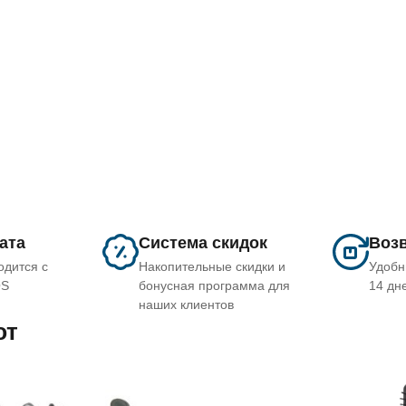
лата
Система скидок
Возв
одится с
Накопительные скидки и
Удобн
OS
бонусная программа для
14 дн
наших клиентов
ют