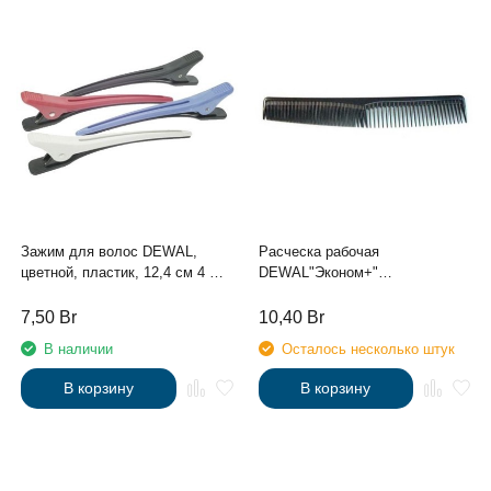
Зажим для волос DEWAL,
Расческа рабочая
цветной, пластик, 12,4 см 4 шт/
DEWAL"Эконом+"
уп
комбинированная, черная 18
см
7,50
Br
10,40
Br
В наличии
Осталось несколько штук
В корзину
В корзину