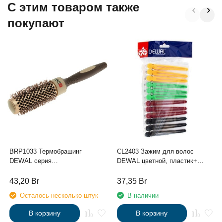
C этим товаром также
покупают
BRP1033 Термобрашинг
CL2403 Зажим для волос
DEWAL серия
DEWAL цветной, пластик+
"Премиум"керам.покрытие,
металл, 8 см, 12 шт/уп
волнистая нейлоновая щетина,
43,20
Br
37,35
Br
литая ручка d33/45мм
Осталось несколько штук
В наличии
В корзину
В корзину