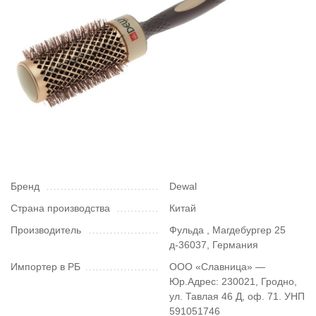
Бренд
Dewal
Страна производства
Китай
Производитель
Фульда , Магдебургер 25
д-36037, Германия
Импортер в РБ
ООО «Славница» —
Юр.Адрес: 230021, Гродно,
ул. Тавлая 46 Д, оф. 71. УНП
591051746