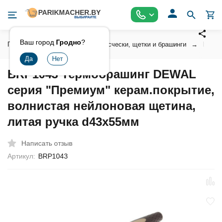
Ваш город
Гродно
?
Главная
Инструмент
Расчески, щетки и брашинги
Браши
BRP1043 Термобрашинг DEWAL
серия "Премиум" керам.покрытие,
волнистая нейлоновая щетина,
литая ручка d43x55мм
Написать отзыв
Артикул:
BRP1043