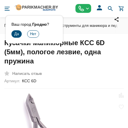
Ваш город
Гродно
?
Главная
Инструмент
Инструменты для маникюра и педикюра
Кусачки маникюрные КСС 6D
(5мм), пологое лезвие, одна
пружина
Написать отзыв
Артикул:
КСС 6D