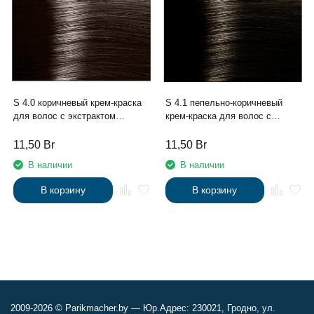
S 4.0 коричневый крем-краска
S 4.1 пепельно-коричневый
для волос с экстрактом
крем-краска для волос с
женьшеня и рисовыми
экстрактом женьшеня и
протеинами линии Studio
рисовыми протеинами линии
11,50
Br
11,50
Br
Professional , 100 мл
Studio Professional , 100 мл
В наличии
В наличии
В корзину
В корзину
2009-2026 © Parikmacher.by — Юр.Адрес: 230021, Гродно, ул.