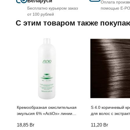
Беларуси
Оплата произв
Бесплатно курьером заказ
помощью E-P
от 100 рублей
C этим товаром также покупа
Кремообразная окислительная
S 4.0 коричневый кр
эмульсия 6% «ActiOx» линии
для волос с экстрактом
Studio Professional, 1000мл с
женьшеня и рисовы
18,85
Br
11,20
Br
экстрактом женьшеня и
протеинами линии S