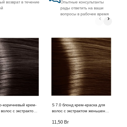
ый возврат в течение
Опытные консультанты
ей
рады ответить на ваши
вопросы в рабочее время
S
к
волос 
и
о-коричневый крем-
S 7.0 блонд крем-краска для
с экстрактом
волос с экстрактом женьшеня
и рисовыми
и рисовыми протеинами линии
11,50
Br
1
и линии Studio
Studio Professional , 100 мл