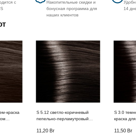
одится с
Накопительные скидки и
Удобн
OS
бонусная программа для
14 дн
наших клиентов
ют
ем-краска
S 5.12 светло-коричневый
S 3.0 темн
пепельно-перламутровый
краска для волос 
ми
крем-краска для волос с
женьшеня 
11,20
Br
11,50
Br
tudio
экстрактом женьшеня и
протеинам