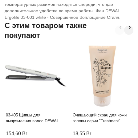
температурных режимов находятся спереди, что дает
дополнительное удобства во время работы. Фен DEWAL
Ergolife 03-001 white - Совершенное Воплощение Стиля.
C этим товаром также
покупают
03-405 Щипцы для
Очищающий скраб для кожи
выпрямления волос DEWAL
головы серии "Treatment"
PRO EXCEPTION, 23х87мм, с
линии Studio Professional, 150
терморег., титан-турмалин
мл
154,60
Br
18,55
Br