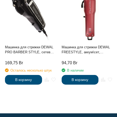
Машинка для стрижки DEWAL
Машинка для стрижки DEWAL
PRO BARBER STYLE, сетевая,
FREESTYLE, аккум\сет,
6000об\мин, нож 45мм, 0.8-
5500об\мин, нож 45мм, 0.5-
2.0мм, 6 нас
2.0мм, 6 нас, Red
169,75
Br
94,70
Br
Осталось несколько штук
В наличии
В корзину
В корзину