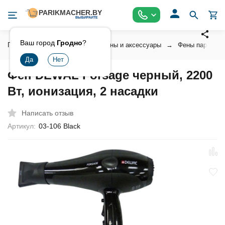
Ваш город
Гродно
?
Главная
Инструмент
Фены и аксессуары
Фены парикмах
Фен DEWAL Forsage черный, 2200
Вт, ионизация, 2 насадки
Написать отзыв
Артикул:
03-106 Black