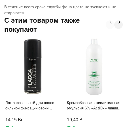
В течение всего срока службы фена цвета не тускнеют и не
стираются.
C этим товаром также
покупают
Лак аэрозольный для волос
Кремообразная окислительная
сильной фиксации серии
эмульсия 6% «ActiOx» линии
"Styling" Kapous, 100 мл
Studio Professional, 1000мл с
экстрактом женьшеня и
14,15
Br
19,40
Br
рисовыми протеинами