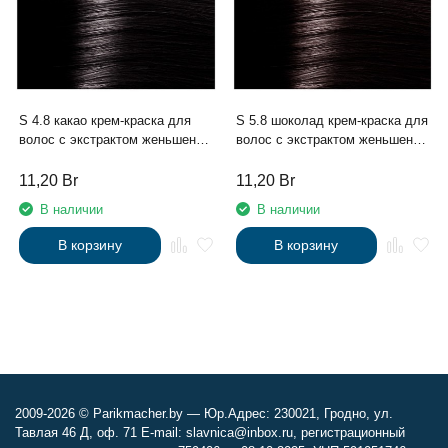
S 4.8 какао крем-краска для
S 5.8 шоколад крем-краска для
волос с экстрактом женьшеня
волос с экстрактом женьшеня
и рисовыми протеинами линии
и рисовыми протеинами линии
Studio Professional , 100 мл
Studio Professional , 100 мл
11,20
Br
11,20
Br
В наличии
В наличии
В корзину
В корзину
2009-2026 © Parikmacher.by — Юр.Адрес: 230021, Гродно, ул.
Тавлая 46 Д, оф. 71 E-mail: slavnica@inbox.ru, регистрационный