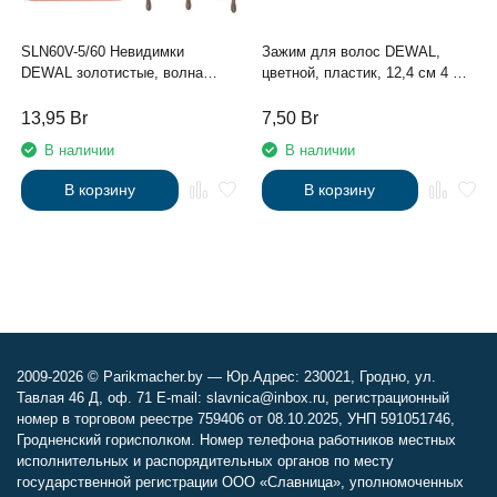
SLN60V-5/60 Невидимки
Зажим для волос DEWAL,
DEWAL золотистые, волна
цветной, пластик, 12,4 см 4 шт/
60мм, 60шт/уп.
уп
13,95
Br
7,50
Br
В наличии
В наличии
В корзину
В корзину
2009-2026 © Parikmacher.by — Юр.Адрес: 230021, Гродно, ул.
Тавлая 46 Д, оф. 71 E-mail: slavnica@inbox.ru, регистрационный
номер в торговом реестре 759406 от 08.10.2025, УНП 591051746,
Гродненский горисполком. Номер телефона работников местных
исполнительных и распорядительных органов по месту
государственной регистрации ООО «Славница», уполномоченных