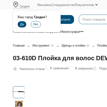
Магазины
Сотрудничество
Покупателям
Гродно
Ваш город
Гродно
?
Каталог
Новинки
Косметика
Инструмент
Аксессуары
Главная
Инструмент
Щипцы и плойки
Плойк
03-610D Плойка для волос DE
К сравнению
В избранное
Поде
Написать отзыв