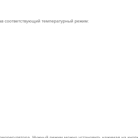
рав соответствующий температурный режим:
морегулятора. Нужный режим можно установить нажимая на кнопки