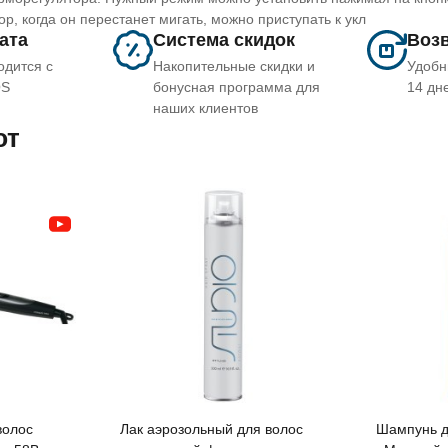
, когда он перестанет мигать, можно приступать к укл
лата
Система скидок
Возв
одится с
Накопительные скидки и
Удобн
OS
бонусная программа для
14 дн
наших клиентов
ют
Лак аэрозольный для волос
Шампунь д