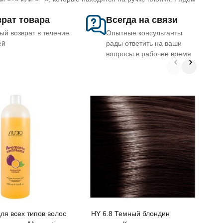
рат товара
Всегда на связи
ый возврат в течение
Опытные консультанты
ей
рады ответить на ваши
вопросы в рабочее время
Б
«
S
P
ля всех типов волос
HY 6.8 Темный блондин