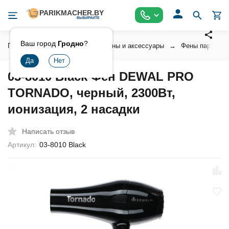
Ваш город
Гродно
?
Главная
Инструмент
Фены и аксессуары
Фены парикмах
03-8010 Black Фен DEWAL PRO
TORNADO, черный, 2300Вт,
ионизация, 2 насадки
Написать отзыв
Артикул:
03-8010 Black