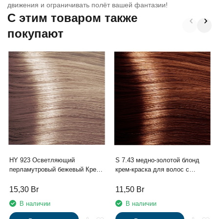
движения и ограничивать полёт вашей фантазии!
C этим товаром также
покупают
HY 923 Осветляющий
S 7.43 медно-золотой блонд
перламутровый бежевый Крем-
крем-краска для волос с
краска для волос с
экстрактом женьшеня и
Гиалуроновой кислотой серии
рисовыми протеинами линии
15,30
Br
11,50
Br
“Hyaluronic acid”, 100мл
Studio Professional , 100 мл
В наличии
В наличии