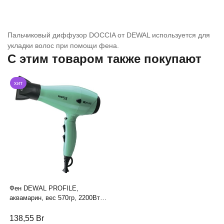
Пальчиковый диффузор DOCCIA от DEWAL используется для
укладки волос при помощи фена.
C этим товаром также покупают
хит
Фен DEWAL PROFILE,
аквамарин, вес 570гр, 2200Вт,
ионизация, 2 насадки, провод
3м
138,55
Br