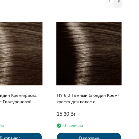
H
и
в
к
a
ондин Крем-краска
HY 6.0 Темный блондин Крем-
 с Гиалуроновой
краска для волос с
ерии “Hyaluronic
Гиалуроновой кислотой серии
15,30
Br
1
мл
“Hyaluronic acid”, 100мл
ии
В наличии
В корзину
В корзину