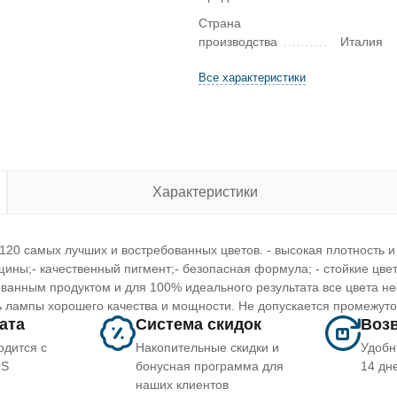
Страна
производства
Италия
Все характеристики
Характеристики
 120 самых лучших и востребованных цветов. - высокая плотность и 
ины;- качественный пигмент;- безопасная формула; - стойкие цвет
ванным продуктом и для 100% идеального результата все цвета н
ь лампы хорошего качества и мощности. Не допускается промежут
лата
Система скидок
Возв
одится с
Накопительные скидки и
Удобн
OS
бонусная программа для
14 дн
наших клиентов