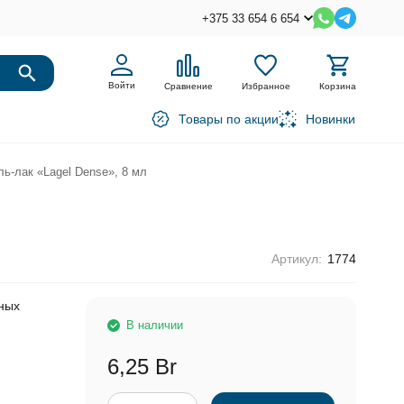
+375 33 654 6 654
Войти
Сравнение
Избранное
Корзина
Товары по акции
Новинки
ль-лак «Lagel Dense», 8 мл
Артикул:
1774
ных
В наличии
6,25 Br