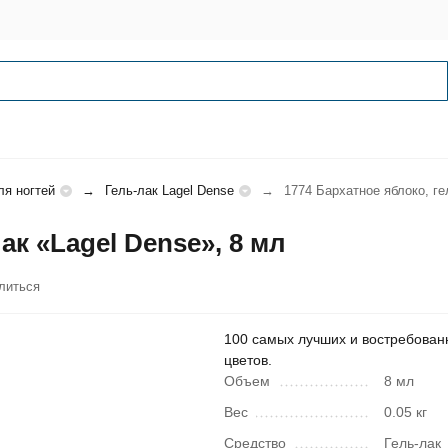
ля ногтей
Гель-лак Lagel Dense
1774 Бархатное яблоко, ге
ак «Lagel Dense», 8 мл
литься
100 самых лучших и востребован
цветов.
Объем
8 мл
Вес
0.05 кг
Средство
Гель-лак