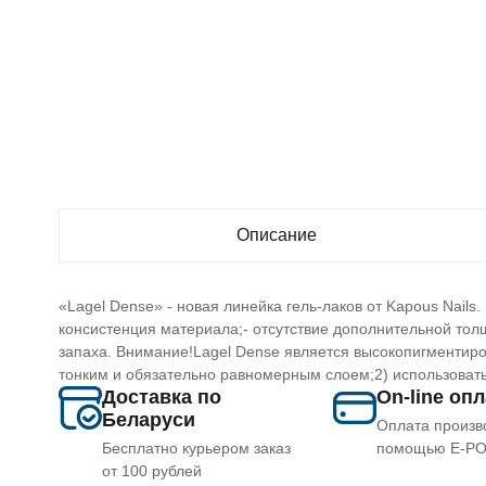
Описание
«Lagel Dense» - новая линейка гель-лаков от Kapous Nails.
консистенция материала;- отсутствие дополнительной толщ
запаха. Внимание!Lagel Dense является высокопигментиро
тонким и обязательно равномерным слоем;2) использоват
Доставка по
On-line оп
Беларуси
Оплата произв
Бесплатно курьером заказ
помощью E-P
от 100 рублей