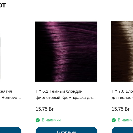
ют
снятия
HY 6.2 Темный блондин
HY 7.0 Бл
sh Remover"
фиолетовый Крем-краска для
для волос
волос с Гиалуроновой
кислотой с
15,75
Br
15,75
Br
кислотой серии “Hyaluronic
acid”, 100
acid”, 100мл
В наличии
В налич
у
В корзину