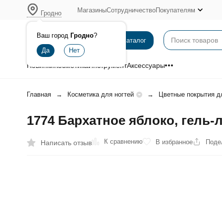
Магазины
Сотрудничество
Покупателям
Гродно
Ваш город
Гродно
?
Каталог
Новинки
Косметика
Инструмент
Аксессуары
Главная
Косметика для ногтей
Цветные покрытия д
1774 Бархатное яблоко, гель-л
К сравнению
В избранное
Поде
Написать отзыв