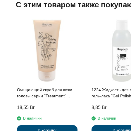
C этим товаром также покупа
Очищающий скраб для кожи
1224 Жидкость для 
головы серии "Treatment"
гель-лака "Gel Poli
линии Studio Professional, 150
200 мл.
18,55
Br
8,85
Br
мл
В наличии
В наличии
В корзину
В корзин