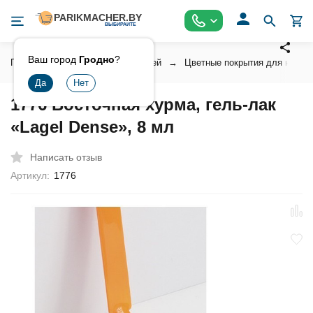
Ваш город
Гродно
?
Главная
Косметика для ногтей
Цветные покрытия для ногтей
1776 Восточная хурма, гель-лак
«Lagel Dense», 8 мл
Написать отзыв
Артикул:
1776