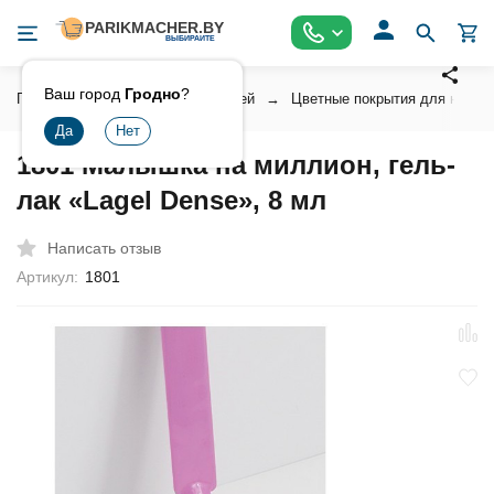
Ваш город
Гродно
?
Главная
Косметика для ногтей
Цветные покрытия для ногтей
1801 Малышка на миллион, гель-
лак «Lagel Dense», 8 мл
Написать отзыв
Артикул:
1801