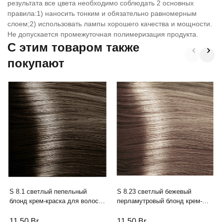
результата все цвета необходимо соблюдать 2 основных
правила:1) наносить тонким и обязательно равномерным
слоем;2) использовать лампы хорошего качества и мощности.
Не допускается промежуточная полимеризация продукта.
C этим товаром также
покупают
S 8.1 светлый пепельный
S 8.23 светлый бежевый
блонд крем-краска для волос с
перламутровый блонд крем-
экстрактом женьшеня и
краска для волос с экстрактом
рисовыми протеинами линии
женьшеня и рисовыми
11,50
Br
11,50
Br