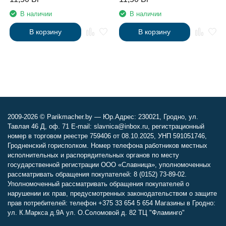
Studio Professional , 100 мл
протеинами линии Studio
В наличии
В наличии
Professional , 100 мл
В корзину
В корзину
2009-2026 © Parikmacher.by — Юр.Адрес: 230021, Гродно, ул.
Тавлая 46 Д, оф. 71 E-mail: slavnica@inbox.ru, регистрационный
номер в торговом реестре 759406 от 08.10.2025, УНП 591051746,
Гродненский горисполком. Номер телефона работников местных
исполнительных и распорядительных органов по месту
государственной регистрации ООО «Славница», уполномоченных
рассматривать обращения покупателей: 8 (0152) 73-89-02.
Уполномоченный рассматривать обращения покупателей о
нарушении их прав, предусмотренных законодательством о защите
прав потребителей: телефон +375 33 654 5 654 Магазины в Гродно:
ул. К.Маркса д.9А ул. О.Соломовой д. 82 ТЦ "Фламинго"