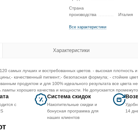
Страна
производства
Италия
Все характеристики
Характеристики
 120 самых лучших и востребованных цветов. - высокая плотность и 
ины;- качественный пигмент;- безопасная формула; - стойкие цвет
ванным продуктом и для 100% идеального результата все цвета н
ь лампы хорошего качества и мощности. Не допускается промежут
лата
Система скидок
Возв
одится с
Накопительные скидки и
Удобн
OS
бонусная программа для
14 дн
наших клиентов
ют