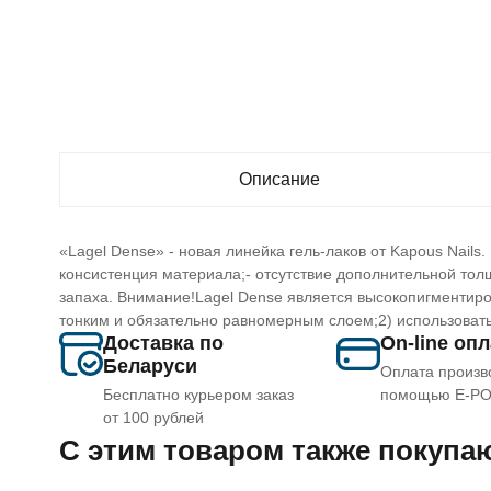
Описание
«Lagel Dense» - новая линейка гель-лаков от Kapous Nails.
консистенция материала;- отсутствие дополнительной толщ
запаха. Внимание!Lagel Dense является высокопигментиро
тонким и обязательно равномерным слоем;2) использоват
Доставка по
On-line оп
Беларуси
Оплата произв
Бесплатно курьером заказ
помощью E-P
от 100 рублей
C этим товаром также покупа