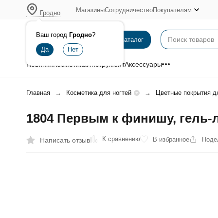
Магазины
Сотрудничество
Покупателям
Гродно
Ваш город
Гродно
?
Каталог
Новинки
Косметика
Инструмент
Аксессуары
Главная
Косметика для ногтей
Цветные покрытия д
1804 Первым к финишу, гель-л
К сравнению
В избранное
Поде
Написать отзыв