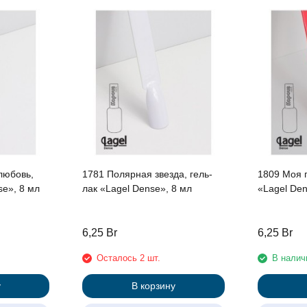
любовь,
1781 Полярная звезда, гель-
1809 Моя п
se», 8 мл
лак «Lagel Dense», 8 мл
«Lagel Den
6,25
Br
6,25
Br
Осталось 2 шт.
В налич
у
В корзину