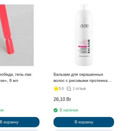
Г
м
с
м
обеда, гель-лак
Бальзам для окрашенных
se», 8 мл
волос с рисовыми протеинами
и экстрактом женьшеня линии
5.0
1 отзыв
Studio Professional, 1л
26,10
Br
1
ии
В наличии
В корзину
В корзину