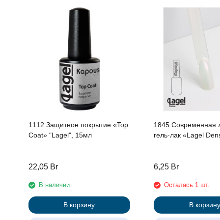
1112 Защитное покрытие «Top
1845 Современная 
Coat» "Lagel", 15мл
гель-лак «Lagel Den
22,05
Br
6,25
Br
В наличии
Осталась 1 шт.
В корзину
В корзин