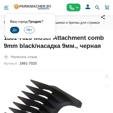
Ваш город
Гродно
?
Главная
Инструмент
Машинки и бритвы для стрижки
Ак
1881-7020 Moser Attachment comb
9mm black/насадка 9мм., черная
Написать отзыв
Артикул:
1881-7020