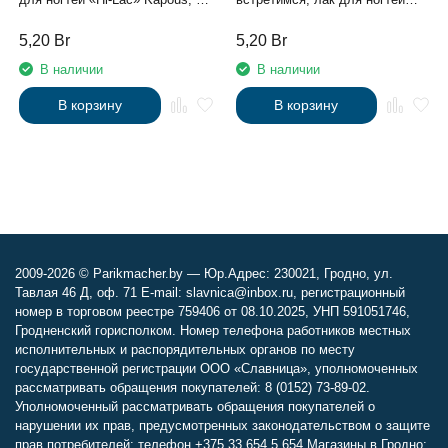
мл
«Hi-Lac» Kapous, 9 мл
5,20
Br
5,20
Br
В наличии
В наличии
В корзину
В корзину
2009-2026 © Parikmacher.by — Юр.Адрес: 230021, Гродно, ул.
Тавлая 46 Д, оф. 71 E-mail: slavnica@inbox.ru, регистрационный
номер в торговом реестре 759406 от 08.10.2025, УНП 591051746,
Гродненский горисполком. Номер телефона работников местных
исполнительных и распорядительных органов по месту
государственной регистрации ООО «Славница», уполномоченных
рассматривать обращения покупателей: 8 (0152) 73-89-02.
Уполномоченный рассматривать обращения покупателей о
нарушении их прав, предусмотренных законодательством о защите
прав потребителей: телефон +375 33 654 5 654 Магазины в Гродно: