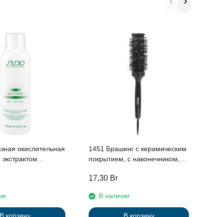
H
ш
в
к
a
зная окислительная
1451 Брашинг с керамическим
 экстрактом
покрытием, с наконечником,
и рисовыми
Ø33мм
17,30
Br
1
и 6% «ActiOx», 150
ии
В наличии
В корзину
В корзину