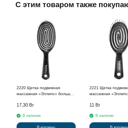
C этим товаром также покупа
2220 Щетка подвижная
2221 Щетка подвиж
массажная «Эллипс» большая
массажная «Эллипс
Kapous
Kapous
17,30
Br
11
Br
В наличии
В наличии
В корзину
В корзин