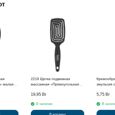
ют
ная
2218 Щетка подвижная
Кремообра
» малая
массажная «Прямоугольная»
эмульсия с
Kapous
женьшеня 
19,95
Br
5,75
Br
протеинам
мл
В наличии
В налич
у
В корзину