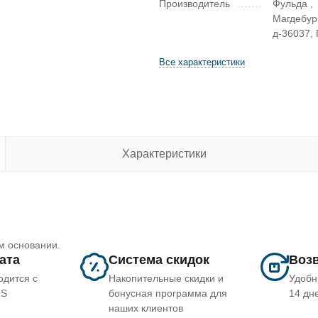
Производитель
Фульда ,
Магдебур
д-36037,
Все характеристики
Характеристики
м основании.
лата
Система скидок
Возв
одится с
Накопительные скидки и
Удобн
OS
бонусная программа для
14 дн
наших клиентов