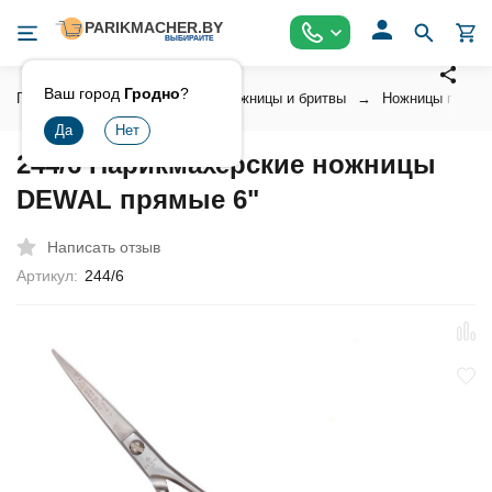
Ваш город
Гродно
?
Главная
Инструмент
Ножницы и бритвы
Ножницы парикм
244/6 Парикмахерские ножницы
DEWAL прямые 6"
Написать отзыв
Артикул:
244/6