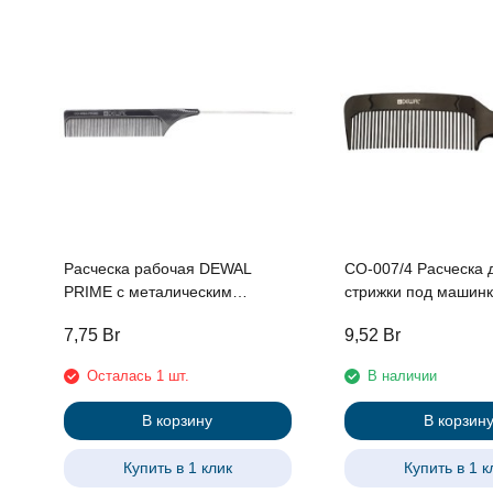
Расческа рабочая DEWAL
CO-007/4 Расческа 
PRIME с металическим
стрижки под машин
хвостиком, черная 21 см
черная, изогнутая 2
7,75
Br
9,52
Br
Осталась 1 шт.
В наличии
В корзину
В корзин
Купить в 1 клик
Купить в 1 к