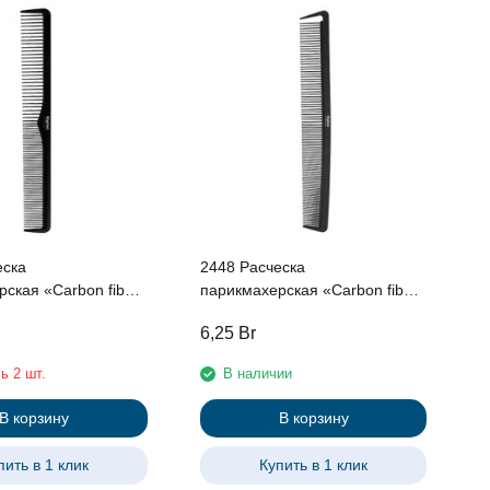
2
п
р
еска
2448 Расческа
ская «Carbon fiber»
парикмахерская «Carbon fiber»
 Kapous
226*30 мм Kapous
6,25
Br
5
ь 2 шт.
В наличии
В корзину
В корзину
пить в 1 клик
Купить в 1 клик