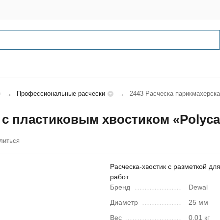
Профессиональные расчески
2443 Расческа парикмахерска
 с пластиковым хвостиком «Polyca
литься
Расческа-хвостик с разметкой дл
работ
Бренд
Dewal
Диаметр
25 мм
Вес
0.01 кг