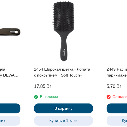
для
1454 Широкая щетка «Лопата»
2449 Расч
ку DEWAL,
с покрытием «Soft Touch»
парикмахер
0см .
181*24 мм
17,85
Br
5,70
Br
В наличии
Осталос
у
В корзину
лик
Купить в 1 клик
Ку