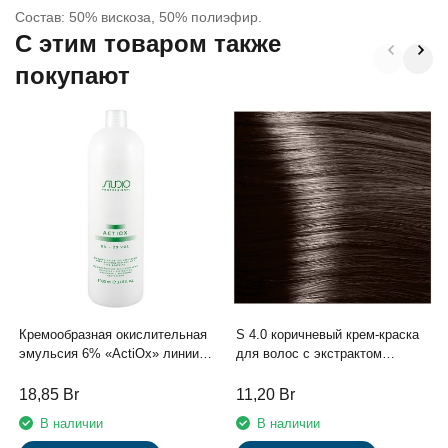
Состав: 50% вискоза, 50% полиэфир.
C этим товаром также
покупают
Кремообразная окислительная
S 4.0 коричневый крем-краска
эмульсия 6% «ActiOx» линии
для волос с экстрактом
Studio Professional, 1000мл с
женьшеня и рисовыми
экстрактом женьшеня и
протеинами линии Studio
18,85
Br
11,20
Br
рисовыми протеинами
Professional , 100 мл
В наличии
В наличии