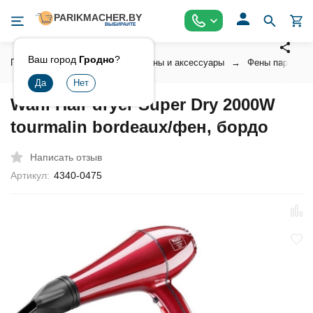
Ваш город
Гродно
?
Главная
Инструмент
Фены и аксессуары
Фены парикмах
Wahl Hair dryer Super Dry 2000W
tourmalin bordeaux/фен, бордо
Написать отзыв
Артикул:
4340-0475