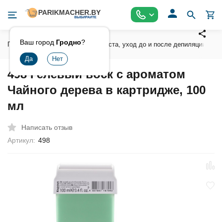
Ваш город
Гродно
?
Главная
Воски , сахарная паста, уход до и после депиляции
498 Гелевый воск с ароматом
Чайного дерева в картридже, 100
мл
Написать отзыв
Артикул:
498