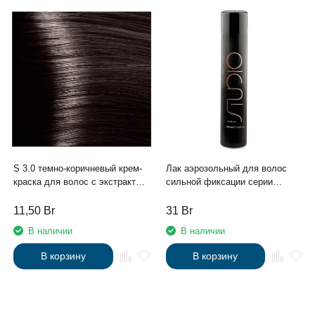
S 3.0 темно-коричневый крем-
Лак аэрозольный для волос
краска для волос с экстрактом
сильной фиксации серии
женьшеня и рисовыми
"Styling" линии Studio
протеинами линии Studio
Professional, 500 мл
11,50
Br
31
Br
Professional , 100 мл
В наличии
В наличии
В корзину
В корзину