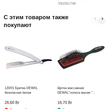
591051746
C этим товаром также
покупают
120/01 Бритва DEWAL
Щетка массажная
безопасная белая
DEWAL"лопата малая "
пластиковый штифт
26,60
Br
16,70
Br