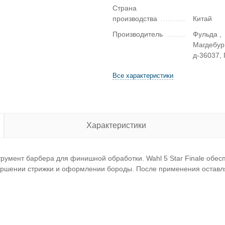
Страна
производства
Китай
Производитель
Фульда ,
Магдебур
д-36037,
Все характеристики
Характеристики
трумент барбера для финишной обработки. Wahl 5 Star Finale обес
ершении стрижки и оформлении бороды. После применения оставля