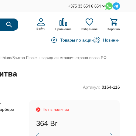
+375 33 654 6 654
Войти
Сравнение
Избранное
Корзина
Товары по акции
Новинки
 lithium/бритва Finale + зарядная станция:страна ввоза-РФ
ритва
Артикул:
8164-116
—
барбера
Нет в наличии
364 Br