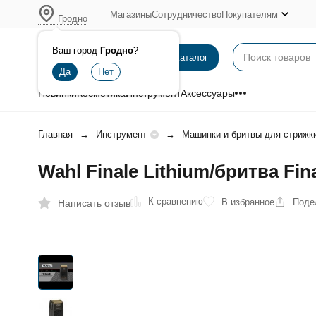
Магазины
Сотрудничество
Покупателям
Гродно
Ваш город
Гродно
?
Каталог
Новинки
Косметика
Инструмент
Аксессуары
Главная
Инструмент
Машинки и бритвы для стрижк
Wahl Finale Lithium/бритва F
К сравнению
В избранное
Поде
Написать отзыв