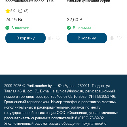
восстановления волос "Dual
сильной фиксации серии
Renascence 2 phase", 200 мл
"Styling" Kapous, 500 мл
5.0
(2)
24,15
Br
32,60
Br
В наличии
В наличии
В корзину
В корзину
2009-2026 © Parikmacher.by — Юр.Адрес: 230021, Гродно, ул.
Тавлая 46 Д, оф. 71 E-mail: slavnica@inbox.ru, регистрационный
номер в торговом реестре 759406 от 08.10.2025, УНП 591051746,
Гродненский горисполком. Номер телефона работников местных
исполнительных и распорядительных органов по месту
государственной регистрации ООО «Славница», уполномоченных
рассматривать обращения покупателей: 8 (0152) 73-89-02.
Уполномоченный рассматривать обращения покупателей о