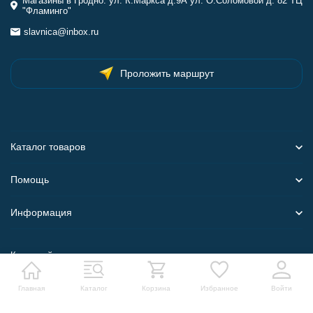
Магазины в Гродно: ул. К.Маркса д.9А ул. О.Соломовой д. 82 ТЦ
"Фламинго"
slavnica@inbox.ru
Проложить маршрут
Каталог товаров
Помощь
Информация
Карта сайта
Главная
Каталог
Корзина
Избранное
Войти