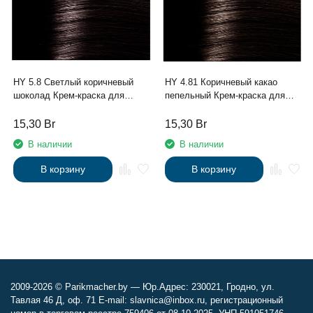
HY 5.8 Светлый коричневый
HY 4.81 Коричневый какао
шоколад Крем-краска для
пепельный Крем-краска для
волос с Гиалуроновой
волос с Гиалуроновой
кислотой серии “Hyaluronic
кислотой серии “Hyaluronic
15,30
Br
15,30
Br
acid”, 100мл
acid”, 100мл
В наличии
В наличии
В корзину
В корзину
2009-2026 © Parikmacher.by — Юр.Адрес: 230021, Гродно, ул.
Тавлая 46 Д, оф. 71 E-mail: slavnica@inbox.ru, регистрационный