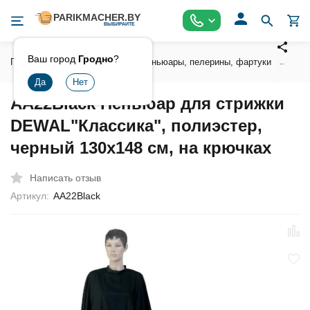
Ваш город
Гродно
?
Главная
Аксессуары
Пеньюары, пелерины, фартуки
Пен
AA22Black Пеньюар для стрижки
DEWAL"Классика", полиэстер,
черный 130x148 см, на крючках
Написать отзыв
Артикул:
AA22Black