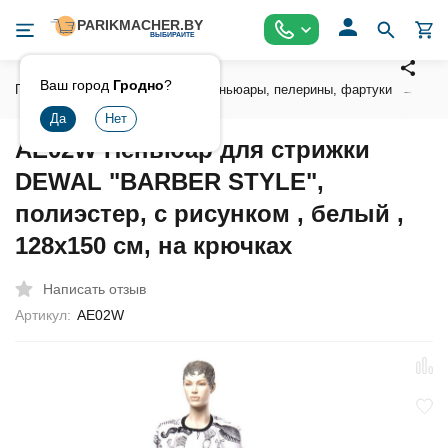
Ваш город
Гродно
?
Главная
Аксессуары
Пеньюары, пелерины, фартуки
Пен
AE02W Пеньюар для стрижки
DEWAL "BARBER STYLE",
полиэстер, c рисунком , белый ,
128х150 см, на крючках
Написать отзыв
Артикул:
AE02W