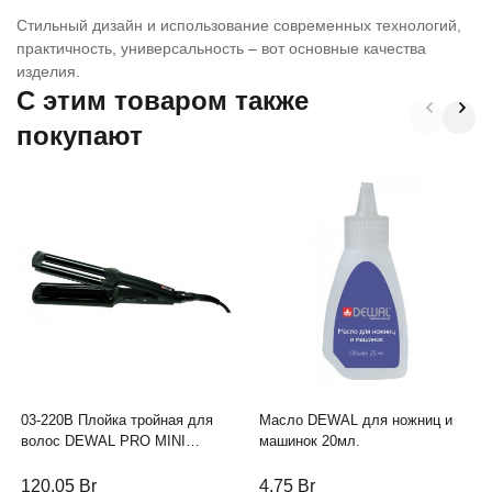
Стильный дизайн и использование современных технологий,
практичность, универсальность – вот основные качества
изделия.
C этим товаром также
покупают
03-220B Плойка тройная для
Масло DEWAL для ножниц и
волос DEWAL PRO MINI
машинок 20мл.
WAVE, керамико-турмалиновое
покрытие, 45Вт, 40 мм*85 мм
120,05
Br
4,75
Br