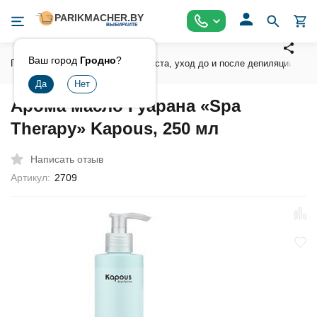
Ваш город
Гродно
?
Главная
Воски , сахарная паста, уход до и после депиляции
Арома масло Гуарана «Spa
Therapy» Kapous, 250 мл
Написать отзыв
Артикул:
2709