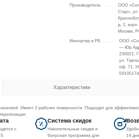
Производитель
ООО «Сил
Стар», ул.
Краснобог
д. 2, корп. 
Москва, Р
Импортер в РБ
ООО «Сл
— Юр.Ад
230021, 
ул. Тавла
оф. 71. 
5910517
Характеристики
асечкой. Имеет 2 рабочих поверхности. Подходит для эффективно
терилизации.
лата
Система скидок
Возв
одится с
Накопительные скидки и
Удобн
OS
бонусная программа для
14 дн