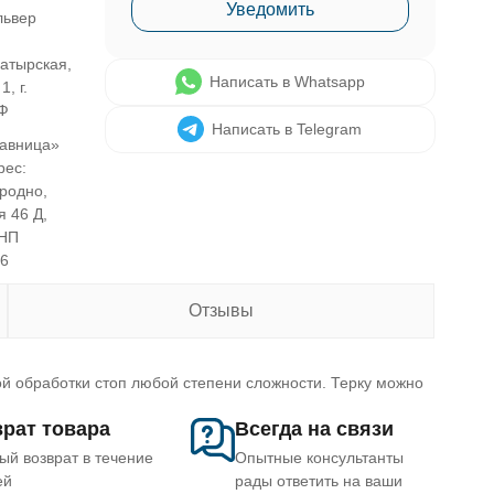
Уведомить
ьвер
атырская,
Написать в Whatsapp
1, г.
Ф
Написать в Telegram
авница»
рес:
Гродно,
я 46 Д,
УНП
46
Отзывы
й обработки стоп любой степени сложности. Терку можно
рат товара
Всегда на связи
ый возврат в течение
Опытные консультанты
ей
рады ответить на ваши