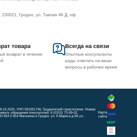
30021, Гродно, ул. Тавлая 46 Д, оф.
рат товара
Всегда на связи
ый возврат в течение
Опытные консультанты
ей
рады ответить на ваши
вопросы в рабочее время
 08.10.2025, УНП 591051746, Гродненский горисполком. Номер
Карта
ать обращения покупателей: 8 (0152) 73-89-02.
654 5 654 Магазины в Гродно: ул. К.Маркса д.9А ул.
сайта