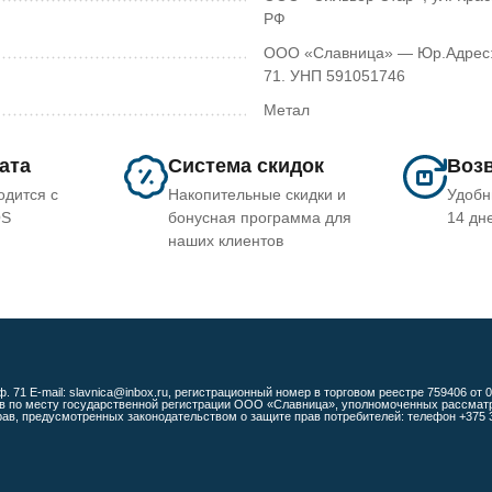
РФ
ООО «Славница» — Юр.Адрес: 2
71. УНП 591051746
Метал
лата
Система скидок
Возв
одится с
Накопительные скидки и
Удобн
OS
бонусная программа для
14 дн
наших клиентов
ф. 71 E-mail: slavnica@inbox.ru, регистрационный номер в торговом реестре 759406 от
 по месту государственной регистрации ООО «Славница», уполномоченных рассматрив
, предусмотренных законодательством о защите прав потребителей: телефон +375 33 