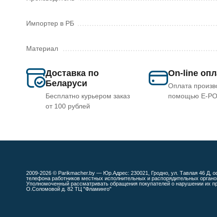
Импортер в РБ
Материал
Доставка по
On-line оп
Беларуси
Оплата произв
Бесплатно курьером заказ
помощью E-P
от 100 рублей
2009-2026 © Parikmacher.by — Юр.Адрес: 230021, Гродно, ул. Тавлая 46 Д, о
телефона работников местных исполнительных и распорядительных органов
Уполномоченный рассматривать обращения покупателей о нарушении их прав
О.Соломовой д. 82 ТЦ "Фламинго"