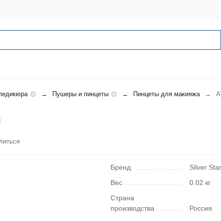
педикюра
Пушеры и пинцеты
Пинцеты для макияжа
А
й
литься
Бренд
Silver Sta
Вес
0.02 кг
Страна
производства
Россия