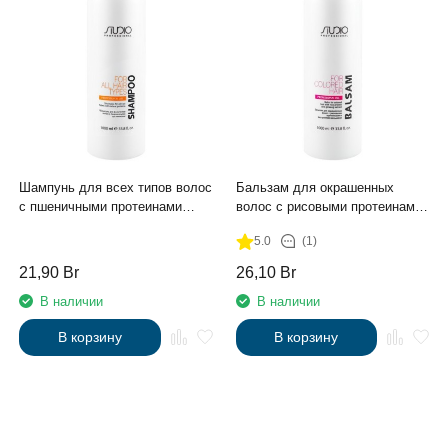
Шампунь для всех типов волос
Бальзам для окрашенных
с пшеничными протеинами
волос с рисовыми протеинами
линии Studio Professional, 1л.
и экстрактом женьшеня линии
5.0
(1)
Studio Professional, 1л
21,90
Br
26,10
Br
В наличии
В наличии
В корзину
В корзину