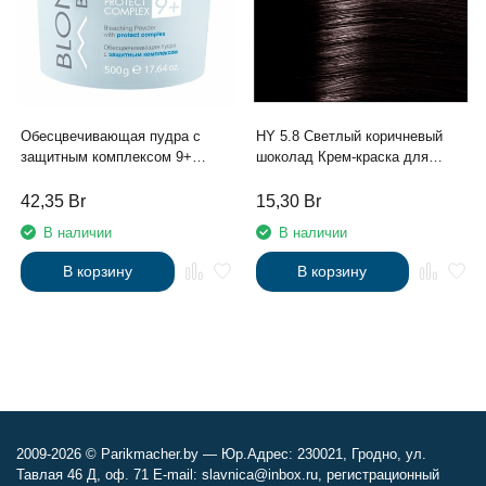
Обесцвечивающая пудра с
HY 5.8 Светлый коричневый
защитным комплексом 9+
шоколад Крем-краска для
Kapous серии “Blond Bar”, 500 г
волос с Гиалуроновой
кислотой серии “Hyaluronic
42,35
Br
15,30
Br
acid”, 100мл
В наличии
В наличии
В корзину
В корзину
2009-2026 © Parikmacher.by — Юр.Адрес: 230021, Гродно, ул.
Тавлая 46 Д, оф. 71 E-mail: slavnica@inbox.ru, регистрационный